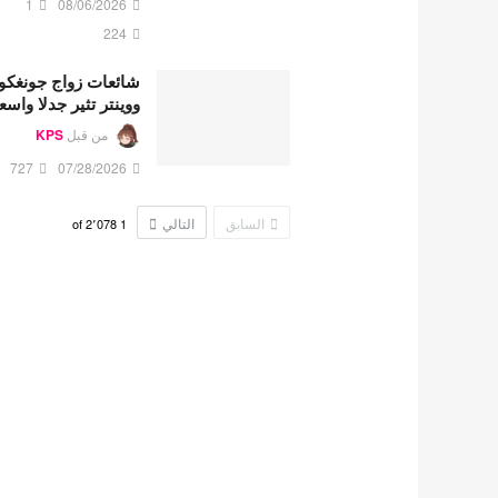
1
08/06/2026
224
شائعات زواج جونغكو
ووينتر تثير جدلا واسع
من قبل
KPS
727
07/28/2026
السابق
التالي
2٬078
of
1