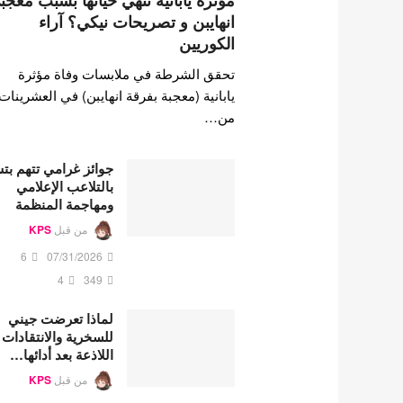
مؤثرة يابانية تنهي حياتها بسبب معجب
انهايبن و تصريحات نيكي؟ آراء
الكوريين
تحقق الشرطة في ملابسات وفاة مؤثرة
يابانية (معجبة بفرقة انهايبن) في العشرينات
من…
جوائز غرامي تتهم ب
بالتلاعب الإعلامي
ومهاجمة المنظمة
من قبل
KPS
6
07/31/2026
4
349
لماذا تعرضت جيني
للسخرية والانتقادات
اللاذعة بعد أدائها…
من قبل
KPS