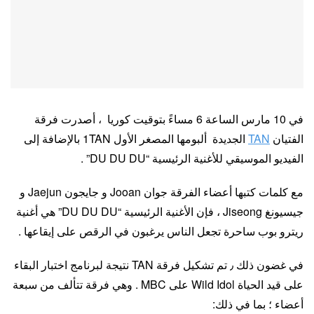
في 10 مارس الساعة 6 مساءً بتوقيت كوريا ، أصدرت فرقة
الفتيان
TAN
الجديدة ألبومها المصغر الأول 1TAN بالإضافة إلى
الفيديو الموسيقي للأغنية الرئيسية “DU DU DU” .
مع كلمات كتبها أعضاء الفرقة جوان Jooan و جايجون Jaejun و
جيسيونغ Jiseong ، فإن الأغنية الرئيسية “DU DU DU” هي أغنية
ريترو بوب ساحرة تجعل الناس يرغبون في الرقص على إيقاعها .
في غضون ذلك ٫ تم تشكيل فرقة TAN نتيجة لبرنامج اختبار البقاء
على قيد الحياة Wild Idol على MBC . وهي فرقة تتألف من سبعة
أعضاء ؛ بما في ذلك: