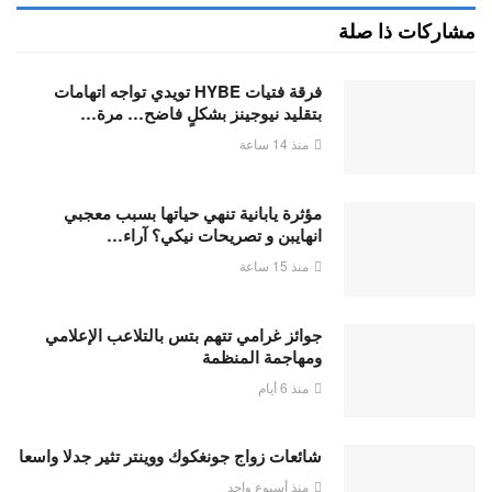
مشاركات ذا صلة
فرقة فتيات HYBE تويدي تواجه اتهامات
بتقليد نيوجينز بشكلٍ فاضح… مرة…
منذ 14 ساعة
مؤثرة يابانية تنهي حياتها بسبب معجبي
انهايبن و تصريحات نيكي؟ آراء…
منذ 15 ساعة
جوائز غرامي تتهم بتس بالتلاعب الإعلامي
ومهاجمة المنظمة
منذ 6 أيام
شائعات زواج جونغكوك ووينتر تثير جدلا واسعا
منذ أسبوع واحد