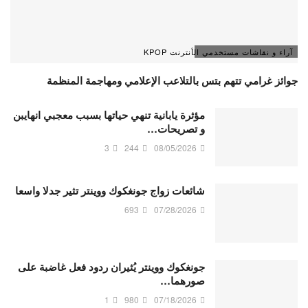
آراء و نقاشات مستخدمي الأنترنت KPOP
جوائز غرامي تتهم بتس بالتلاعب الإعلامي ومهاجمة المنظمة
مؤثرة يابانية تنهي حياتها بسبب معجبي انهايبن
و تصريحات…
3
244
08/05/2026
شائعات زواج جونغكوك ووينتر تثير جدلا واسعا
693
07/28/2026
جونغكوك ووينتر يُثيران ردود فعل غاضبة على
صورهما…
1
980
07/18/2026