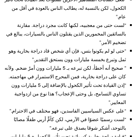
الكحول، لكن بالنسبة له، يطالب الناس بالعودة في أقل من
عام.”
“لست حتى من معجبيه، لكنها كانت مجرد دراجة. مقارنة
بالسائقين المخمورين الذين يقتلون الناس بالسيارات، يبالغ في
تضخيم الأمر.”
“حتى لو لم يكونوا بتس، فإن أي شخص قاد دراجة بخارية وهو
ثمل وتبرع بخمسة مليارات وون يستحق التقدير.”
” صحيح أنه أخطأ، لكن تبرعه بـ 5 مليارات وون أمرٌ ضخم. ولأنه
كان على دراجة بخارية، فمن المحرج الاستمرار في مهاجمته.
“إذن القيادة تحت تأثير الكحول بالإضافة إلى 5 مليارات وون
تساوي التسامح، بل وحتى الإعجاب؟ هذا نوع من ازدواجية
المعايير.”
“على عكس السياسيين الفاسدين، فهو مختلف في الاحترام.”
“لست رسميًا عضوًا في الآرمي، لكن كأمٍّ أربي طفلًا مصابًا
بالتوحد، أشكر شوقا بصدق على تبرعه.”
“قيادة دراجة بخارية كهربائية تحت تأثير الكحول + 5 مليارات