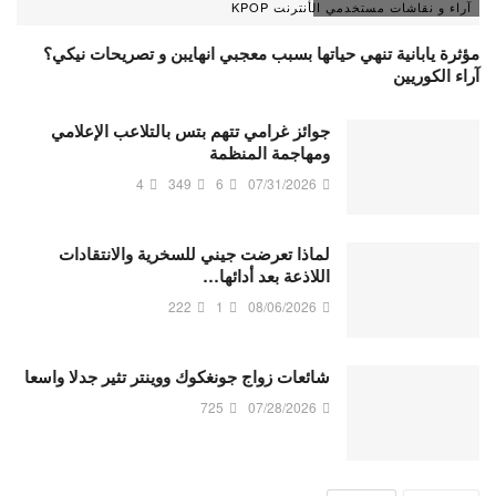
آراء و نقاشات مستخدمي الأنترنت KPOP
مؤثرة يابانية تنهي حياتها بسبب معجبي انهايبن و تصريحات نيكي؟
آراء الكوريين
جوائز غرامي تتهم بتس بالتلاعب الإعلامي
ومهاجمة المنظمة
4
349
6
07/31/2026
لماذا تعرضت جيني للسخرية والانتقادات
اللاذعة بعد أدائها…
222
1
08/06/2026
شائعات زواج جونغكوك ووينتر تثير جدلا واسعا
725
07/28/2026