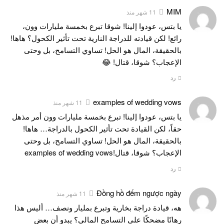
MIM
11 شهر منذ
يا بتس، عودوا إلينا! شوقا تبرع بخمسة مليارات وون،
رائع! لكن قيادته للدراجة النارية تحت تأثير الكحول؟ هاها!
بالحقيقة، المال هو الحل! تساوي التسامح، بل وحتى
الإعجاب؟ شوقا، قتال! 😂
رد
examples of wedding vows
11 شهر منذ
يا بتس، عودوا إلينا! تبرع بخمسة مليارات وون أمر مذهل
حقاً، لكن القيادة تحت تأثير الكحول بالدراجة… هاها!
بالحقيقة، المال هو الحل! تساوي التسامح، بل وحتى
الإعجاب؟ شوقا، قتال!
examples of wedding vows
رد
Đồng hồ đếm ngược ngày
11 شهر منذ
هه، قيادة دراجة بخارية وتبرع بمليار ونصف… أليس هذا
رهانًا مضحكًا على التسامح المالي؟ يبدو أن بعض