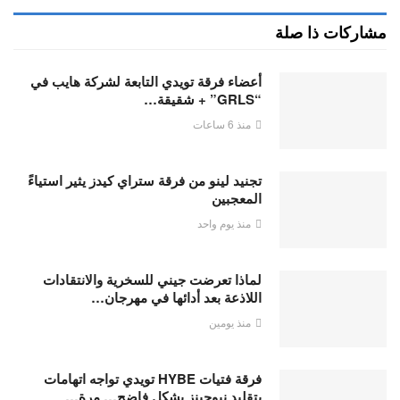
مشاركات ذا صلة
أعضاء فرقة تويدي التابعة لشركة هايب في
“GRLS” + شقيقة…
منذ 6 ساعات
تجنيد لينو من فرقة ستراي كيدز يثير استياءً
المعجبين
منذ يوم واحد
لماذا تعرضت جيني للسخرية والانتقادات
اللاذعة بعد أدائها في مهرجان…
منذ يومين
فرقة فتيات HYBE تويدي تواجه اتهامات
بتقليد نيوجينز بشكلٍ فاضح… مرة…