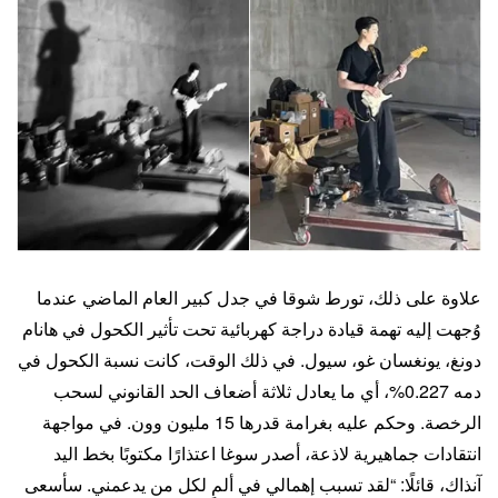
علاوة على ذلك، تورط شوقا في جدل كبير العام الماضي عندما
وُجهت إليه تهمة قيادة دراجة كهربائية تحت تأثير الكحول في هانام
دونغ، يونغسان غو، سيول. في ذلك الوقت، كانت نسبة الكحول في
دمه 0.227%، أي ما يعادل ثلاثة أضعاف الحد القانوني لسحب
الرخصة. وحكم عليه بغرامة قدرها 15 مليون وون. في مواجهة
انتقادات جماهيرية لاذعة، أصدر سوغا اعتذارًا مكتوبًا بخط اليد
آنذاك، قائلًا: “لقد تسبب إهمالي في ألمٍ لكل من يدعمني. سأسعى