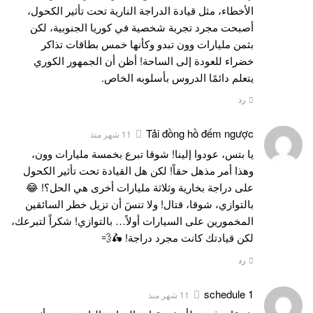
الأخطاء، مثل قيادة الدراجة النارية تحت تأثير الكحول،
أصبحت مجرد تجربة شخصية في كوريا الجنوبية، لكن
بثمن مليارات وون تبدو وكأنها خمس بطاقات تذاكر
خضراء للعودة إلى الساحة! أظن أن الجمهور الكوري
يتعلم دائمًا الدروس بأسلوبه الخاص.
رد
Tải đồng hồ đếm ngược
11 شهر منذ
يا بتس، عودوا إلينا! شوقا تبرع بخمسة مليارات وون،
وهذا أمر مذهل حقاً! لكن هل القيادة تحت تأثير الكحول
على دراجة بخارية وثلاثة مليارات أخرى هي الحل؟! 😂
بالتوازي، شوقا، قتال! ولا تنسَ أن تزيل خطر السائقين
المخمورين على السيارات أولاً… بالتوازي! شكراً لتبرعك،
لكن قيادتك كانت مجرد دراجة! 🛵💨
رد
schedule 1
11 شهر منذ