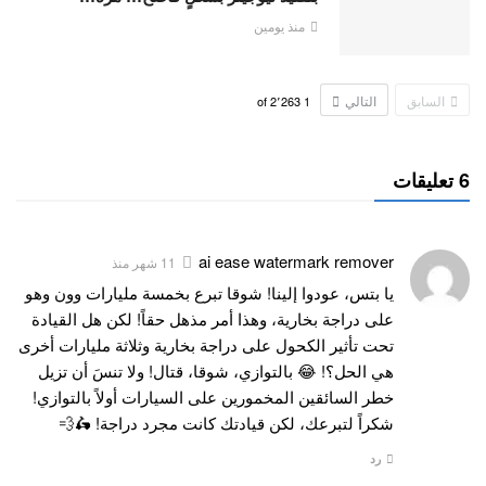
منذ يومين
السابق
التالي
2٬263
of
1
6 تعليقات
ai ease watermark remover
11 شهر منذ
يا بتس، عودوا إلينا! شوقا تبرع بخمسة مليارات وون وهو
على دراجة بخارية، وهذا أمر مذهل حقاً! لكن هل القيادة
تحت تأثير الكحول على دراجة بخارية وثلاثة مليارات أخرى
هي الحل؟! 😂 بالتوازي، شوقا، قتال! ولا تنسَ أن تزيل
خطر السائقين المخمورين على السيارات أولاً بالتوازي!
شكراً لتبرعك، لكن قيادتك كانت مجرد دراجة! 🛵💨
رد