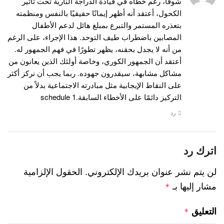
شوقا، رغم خطأه في قيادة الدراجة النارية تحت تأثير
الكحول، أعتقد أنه أظهر إيمانًا حقيقيًا بالنفس ومنظمته
بتعذره المستمر والتبرع بمبلغ هائل لدعم الأطفال
المصابين باضطراب طيف التوحد. هذا الإجراء، على الرغم
من أنه لا يجدل بحقنه، يظهر تطورًا في فهم الجمهور له.
أعتقد أن الجمهور الكوري، وخاصة أولئك الذين يعانون من
مشاكل مشابهة، سيقدرون جهوده. ربما يجب أن نركز أكثر
على النقاط الإيجابية مثل مبادرته الاجتماعية بدلاً من
التركيز دائمًا على الأخطاء السابقة.
schedule 1
رد
اترك رد
لن يتم نشر عنوان بريدك الإلكتروني.
الحقول الإلزامية
مشار إليها بـ
*
التعليق
*