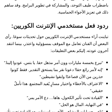
باضطراب طيف التوحد، والمشاركة في تطوير البرامج. وقد ساهم
ذلك في تعزيز الأجواء الحماسية.
ردود فعل مستخدمي الإنترنت الكوريين:
تباينت آراء مستخدمي الإنترنت الكوريين حول تحديثات سوغا. رأى
البعض أن الفنان تعامل مع الموقف بمسؤولية واعتذر، بينما انتقد
آخرون عودته. إليكم بعض التعليقات:
“تبرع بخمسة مليارات وون أمر مذهل حقا. يا بتس، عودوا إلينا.”
“إنه لأمر رائع حقا! دعونا نقر بما يستحق التقدير. فقط كونوا
حذرين من الآن فصاعدًا وابقوا نشيطين.”
“الاعتراف بالأخطاء واختيار مسارٍ يُفيد المجتمع. هذا تأملٌ
حقيقي.”
“القيادة تحت تأثير الكحول، هاها… دع الأمر يمر.”
“في النهاية، المال هو الحل.”
“تلغى حسابات المشاهير الآخرين لسنوات بعد القيادة تحت تأثير