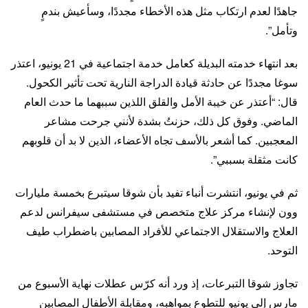
جاهدًا لعدم ارتكاب مثل هذه الأخطاء مجددًا، وسأعيش بندمٍ
وتأمل”.
بعد انتهاء خدمته البديلة كعامل خدمة اجتماعية في 21 يونيو، اعتذر
سوغا مجددًا عن حادثة قيادة الدراجة النارية تحت تأثير الكحول.
قال: “أعتذر عن خيبة الأمل والقلق اللذين سببهما ما حدث العام
الماضي. وفوق كل ذلك، حزنتُ بشدة لأنني جرحت مشاعر
المعجبين. كما أشعر بالأسف تجاه الأعضاء، الذين لا بد أن قلوبهم
كانت مثقلة بسببي”.
ثم في يونيو، انتشرت أنباء تفيد بأن شوقا سيتبرع بخمسة مليارات
وون لإنشاء مركز علاج متخصص في مستشفى سيفرانس لدعم
العلاج والاستقلال الاجتماعي للأفراد المصابين باضطراب طيف
التوحد.
تجاوز شوقا التبرعات، إذ ورد أنه كرّس عطلات نهاية الأسبوع من
مارس إلى يونيو للتطوع بمواهبه، ومقابلة الأطفال المصابين