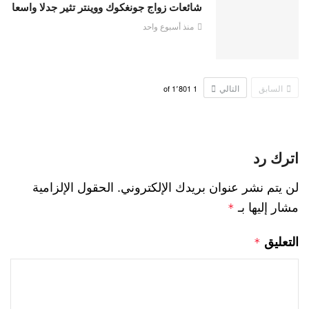
شائعات زواج جونغكوك ووينتر تثير جدلا واسعا
منذ أسبوع واحد
السابق
التالي
1٬801
of
1
اترك رد
لن يتم نشر عنوان بريدك الإلكتروني.
الحقول الإلزامية
مشار إليها بـ
*
التعليق
*