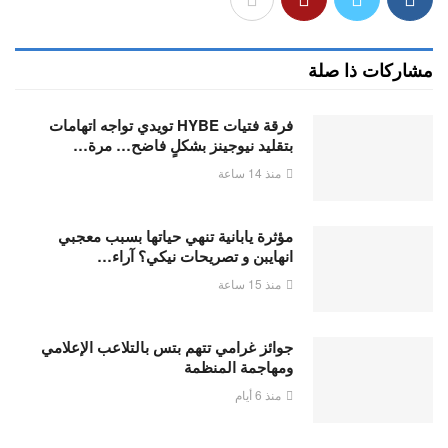
مشاركات ذا صلة
فرقة فتيات HYBE تويدي تواجه اتهامات
بتقليد نيوجينز بشكلٍ فاضح… مرة…
منذ 14 ساعة
مؤثرة يابانية تنهي حياتها بسبب معجبي
انهايبن و تصريحات نيكي؟ آراء…
منذ 15 ساعة
جوائز غرامي تتهم بتس بالتلاعب الإعلامي
ومهاجمة المنظمة
منذ 6 أيام