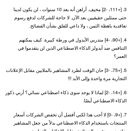
3. [+111، -2] مخيف. أراهن أنه بعد 10 سنوات ، لن يكون لدينا
حتى ممثلين حقيقيين بعد الآن. لا حاجة للشركات لدفع رسوم
تعاقدية باهظة الثمن ، ولا داعي للقلق بشأن الفضائح.
4. [+90، -4] متدربي الآيدول في ورطة كبيرة. كيف يمكنهم
التنافس ضد آيدولز الذكاء الاصطناعي الذين لن يتقدموا في
العمر؟
5. [+75، -3] حان الوقت لطرد المشاهير بالملايين مقابل الإعلانات
التجارية مرة واحدة وإلى الأبد !!!
6. [+14، -2] لماذا لا يوجد سوى ذكاء اصطناعي نسائي؟ أرني ذكور
الذكاء الاصطناعي أيضًا.
7. [+9، -0] لا أحب هذا لكني أفضل أن تخفض الشركات أسعار
المنتجات باستخدام الذكاء الاصطناعي بدلاً من جعل المشاهير
يفلتون من دفع مبالغ زائدة مقابل الإعلانات التجارية