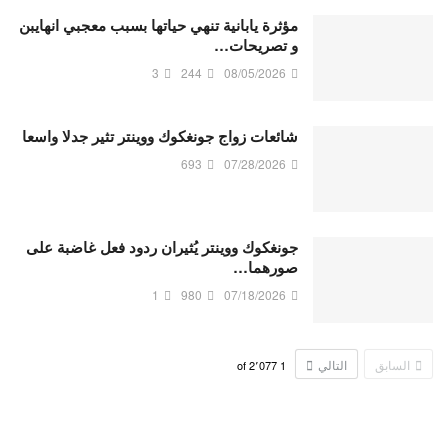
مؤثرة يابانية تنهي حياتها بسبب معجبي انهايبن
و تصريحات…
3
244
08/05/2026
شائعات زواج جونغكوك ووينتر تثير جدلا واسعا
693
07/28/2026
جونغكوك ووينتر يُثيران ردود فعل غاضبة على
صورهما…
1
980
07/18/2026
السابق
التالي
2٬077
of
1