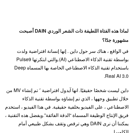
لماذا هذه الفتاة اللطيفة ذات الشعر الوردي DAIN أصبحت
مشهورة جدًا؟
في الواقع ، هناك سر حول داين . إنها إنسانة افتراضية ولدت
بواسطة تقنية الذكاء الاصطناعي (AI).والتي ابتكرتها Pulse9
باستخدام تقنية الذكاء الاصطناعي الخاصة بها المسماة Deep
Real AI 3.0.
داين ليست شخصًا حقيقيًا. انها آيدول افتراضية ٬ تم إنشاء MV من
خلال تطبيق وجهها ، الذي تم إنشاؤه بواسطة تقنية الذكاء
الاصطناعي ، على الفيديو بخلفية حقيقية. في هذا الفيديو ، استخدم
فريق الإنتاج الوظيفة المسماة “الدقة الفائقة”.وبفضل هذه التقنية ،
يمكننا أن نرى DAIN وهي ترقص وتقف بشكل طبيعي أمام
الكاميرا.