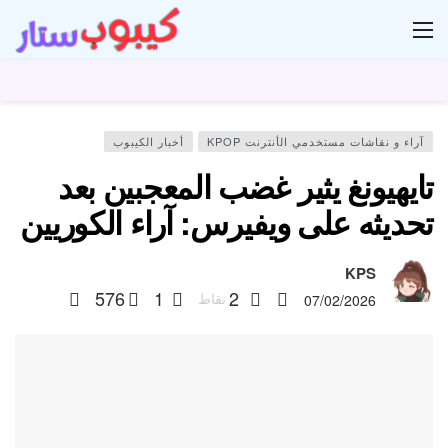
ار
آراء و نقاشات مستخدمي الأنترنت KPOP
أخبار الكيبوب
تايهيونغ يثير غضب المعجبين بعد
تحديثه على ويفيرس: آراء الكوريين
KPS
576
1
2
نقاط
07/02/2026