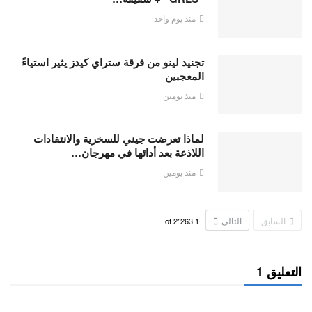
منذ يوم واحد
تجنيد لينو من فرقة ستراي كيدز يثير استياءً
المعجبين
منذ يومين
لماذا تعرضت جيني للسخرية والانتقادات
اللاذعة بعد أدائها في مهرجان…
منذ يومين
السابق
التالي
2٬263
of
1
التعليق 1