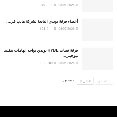
249
1
08/06/2026
أعضاء فرقة تويدي التابعة لشركة هايب في…
194
1
08/07/2026
فرقة فتيات HYBE تويدي تواجه اتهامات بتقليد
نيوجينز…
2
189
08/05/2026
السابق
التالي
2٬078
of
1