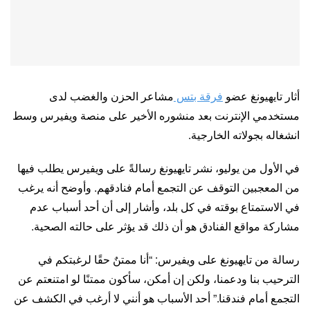
أثار تايهيونغ عضو
فرقة بتس
مشاعر الحزن والغضب لدى
مستخدمي الإنترنت بعد منشوره الأخير على منصة ويفيرس وسط
انشغاله بجولاته الخارجية.
في الأول من يوليو، نشر تايهيونغ رسالةً على ويفيرس يطلب فيها
من المعجبين التوقف عن التجمع أمام فنادقهم. وأوضح أنه يرغب
في الاستمتاع بوقته في كل بلد، وأشار إلى أن أحد أسباب عدم
مشاركة مواقع الفنادق هو أن ذلك قد يؤثر على حالته الصحية.
رسالة من تايهيونغ على ويفيرس: “أنا ممتنٌ حقًا لرغبتكم في
الترحيب بنا ودعمنا، ولكن إن أمكن، سأكون ممتنًا لو امتنعتم عن
التجمع أمام فندقنا.” أحد الأسباب هو أنني لا أرغب في الكشف عن