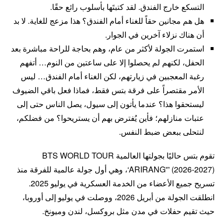
التسكع خارج الفندق. لقد كتبتَها بأسلوب رائع حقًا.
هل هم مجانين حقاً للغناء أمام الفندق؟ هذا مزعج للغاية. لا بد
أن هناك نزلاء آخرين في الجوار.
استمرت الجولة لأكثر من عام، وهم بحاجة للراحة مباشرة بعد
الحفل، لكنهم لم يحصلوا إلا على ساعتين من النوم… أتفهم
رغبة المعجبين في زيارتهم، لكن الغناء أمام الفندق… ليس
الأمر مقتصراً على فرقة بتس فقط، فماذا فعل باقي الضيوف
ليستحقوا هذا؟ عندما يأتون إلى سيول، يصل الناس حتى إلى
عتبات منازلهم؛ فأين يُفترض بهم أن يستريحوا؟ من فضلكم،
لنتحلى ببعض ضبط النفس.
تقوم بتس حاليًا بجولتها العالمية BTS WORLD TOUR
‘ARIRANG'” (2026-2027)، وهي أول جولة عالمية للفرقة منذ
تسريح جميع الأعضاء من الخدمة العسكرية في يوليو 2025.
انطلقت الجولة من أبريل 2026، ووصلت في يوليو إلى أوروبا،
حيث تقيم حفلات في مدن مثل بروكسل، لندن وميونخ.