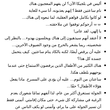
أليس في بلجيكا الآن؟ لن يفهم المعجبون هناك
نام ساعتين فقط؟ إنهم يعذبونه. أنا سيء للغاية
لو كانوا بكامل قواهم العقلية، لما تبعوه إلى هناك…
ㅠㅠ أرجوكم توقفوا عن ملاحقته…
يا إلهي، لقد عانى!
لا أعتقد أنهم سيذهبون إلى هناك ويجلسون بهدوء… بالنظر إلى
شخصيته، ربما يشعر بالحرج من وجود الضيوف الآخرين…
عليه أن يرقص أيضًا، لكنه بالكاد ينام ساعتين. كيف يتحمل
جسده كل هذا؟
هناك الكثير من الأطفال الذين يرفضون الاستماع حتى عندما
يوجههم بلطف هكذا.
ساعتان من النوم… عليه أن يؤدي على المسرح. ماذا يفعل
هؤلاء الأطفال؟ حقًا…
الجولة تستغرق أكثر من عام، لذا أتفهم تمامًا شعورك بعدم
الرغبة في مشاركة كل شيء، حتى مكان إقامتي. أتمنى فقط
أن تسير الجولة على ما يرام، وأتمنى لو يكف الناس عن