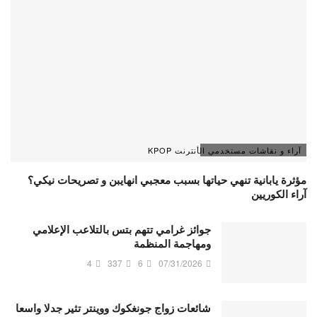
آراء و نقاشات مستخدمي الأنترنت KPOP
مؤثرة يابانية تنهي حياتها بسبب معجبي انهايبن و تصريحات نيكي؟
آراء الكوريين
جوائز غرامي تتهم بتس بالتلاعب الإعلامي
ومهاجمة المنظمة
4
337
6
07/31/2026
شائعات زواج جونغكوك ووينتر تثير جدلا واسعا