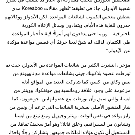
شعبية الآيدولز، جاء في تعليقه: “تُظهر مقالات Koreaboo مدى
تعطش معجبي الكيبوب لشائعات المواعدة. لكن الآيدولز ووكالاتهم
حذرون للغاية هذه الأيام، ويتفادون وسائل الإعلام الكورية
باحترافية – وربما حتى يدفعون لهم أموالًا لإبقاء أخبار المواعدة
طي الكتمان. لذلك، لم يتبقَّ لدينا حرفيًا أي قصص مواعدة مؤكدة
عن الآيدولز.”
مؤخرا، انتشرت الكثير من شائعات المواعدة بين الآيدولز، حيث تم
تورطت عضوة بلاكبينك جيني بشائعات مواعدة مع تايهيونغ من
بتس وكاي من اكسو، كما شاركت العديد من المواقع أدلة
مزعومة على وجود علاقة رومانسية بين جونغكوك ووينتر من
ايسبا، والتي سبق وأن تورطت مع عضو انهايبن، جونغوون، كما
شار المنشور الأصلي بسخرية الشائعات التي تزعم أن ونبين من
رايز يواعد في نفس الوقت، وينتر وجيزيل ونينغ نينغ من ايسبا
وتشايون من ليسيرافيم، وعلق قائلا:”وهو أمرٌ سخيفٌ تمامًا. من
المستحيل أن تكون هؤلاء الملكات جميعهن يتشاركن رجلًا واحدًا،