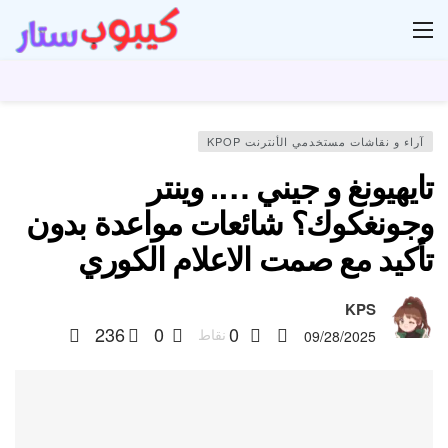
ار
آراء و نقاشات مستخدمي الأنترنت KPOP
تايهيونغ و جيني …. وينتر
وجونغكوك؟ شائعات مواعدة بدون
تأكيد مع صمت الاعلام الكوري
KPS
236
0
0
نقاط
09/28/2025