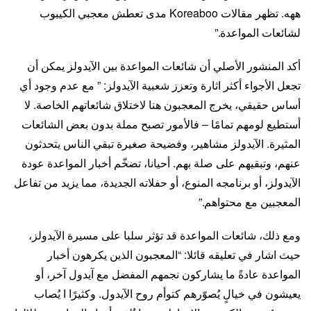
ههه. تظهر مقالات Koreaboo مدى تعطش معجبي الكيبوب
لشائعات المواعدة.”
أكد المنشور الأصلي أن شائعات المواعدة بين الآيدولز يمكن أن
تجعل الأجواء أكثر اثارة وتعزز شعبية الآيدولز: ” مع عدم وجود أي
أساس حقيقي، يخرج المعجبون هنا لاختلاق شائعاتهم الخاصة. لا
أستطيع لومهم تمامًا – فالأمور تصبح مملة بدون بعض الشائعات
المثيرة. الآيدولز مشاهير، وفضيحة صغيرة تبقي الناس يتحدثون
عنهم، وتبقيهم على صلة بهم. أحيانا، تضخّم أخبار المواعدة عودة
الآيدولز، أو برنامجه المنوع، أو حفلاته الجديدة، مما يزيد من تفاعل
المعجبين مع محتواهم.”
ومع ذلك، شائعات المواعدة قد تؤثر سلبا على مسيرة الآيدولز،
حيث اشار في تعليقه قائلا: “المعجبون الذين يكرهون أخبار
المواعدة عادةً ما يشاركون نجمهم المفضل مع آيدول آخر، أو
يعيشون في خيالٍ يُصوّرهم كتوأم روح الآيدول. وكثيرًا ا يُصاب