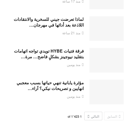
منذ 17 ساعة
لماذا تعرضت جيني للسخرية والانتقادات
اللاذعة بعد أدائها في مهرجان…
منذ 21 ساعة
فرقة فتيات HYBE تويدي تواجه اتهامات
بتقليد نيوجينز بشكلٍ فاضح… مرة…
منذ يومين
مؤثرة يابانية تنهي حياتها بسبب معجبي
انهايبن و تصريحات نيكي؟ آراء…
منذ يومين
السابق
التالي
1٬423
of
1