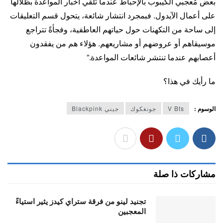
بعض مُعجبي الكيبوب بالإحباط عندما تُلقي أخبار المواعدة بظلالها
على أعمال الآيدول. فبمجرد انتشار شائعة، يتحول قسم التعليقات
إلى ساحة من التكهنات حول حياتهم العاطفية، وفجأةً تتراجع
موسيقاهم أو عروضهم أو مشاريعهم. هؤلاء هم من يفقدون
أعصابهم عندما تنتشر شائعات المواعدة.”
ما رأيك في هذا؟
الوسوم :
V Bts
جونغكوك
جيني Blackpink
مشاركات ذا صلة
تجنيد لينو من فرقة ستراي كيدز يثير استياءً
المعجبين