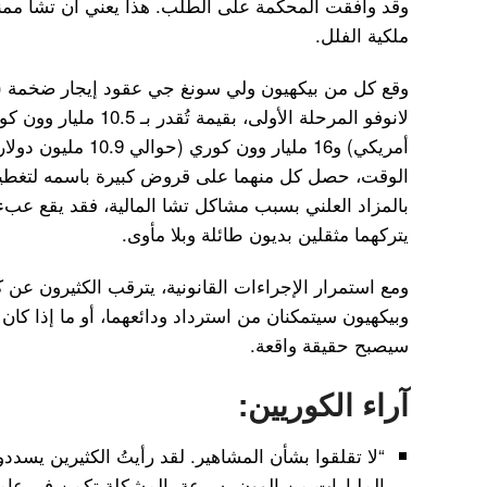
وقد وافقت المحكمة على الطلب. هذا يعني أن تشا ممن
ملكية الفلل.
وقع كل من بيكهيون ولي سونغ جي عقود إيجار ضخمة
أمريكي) و16 مليار وون 
الوقت، حصل كل منهما على قروض كبيرة باسمه لتغطية ال
بالمزاد العلني بسبب مشاكل تشا المالية، فقد يقع عبء
يتركهما مثقلين بديون طائلة وبلا مأوى.
ومع استمرار الإجراءات القانونية، يترقب الكثيرون عن
وبيكهيون سيتمكنان من استرداد ودائعهما، أو ما إذا كان 
سيصبح حقيقة واقعة.
آراء الكوريين:
“لا تقلقوا بشأن المشاهير. لقد رأيتُ الكثيرين يسدد
المليارات من الوون بسرعة. المشكلة تكمن في عامة