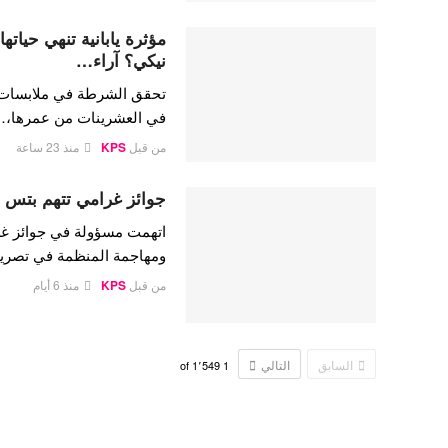
مؤثرة يابانية تنهي حيات
نيكي؟ آراء…
تحقق الشرطة في ملابسات وفا
في العشرينات من عمرها،
من قبل
KPS
منذ 23 ساعة
جوائز غرامي تتهم بتس ب
اتهمت مسؤولة في جوائز غر
ومهاجمة المنظمة في تصريح
من قبل
KPS
منذ 6 أيام
السابق
التالي
1٬549
of
1