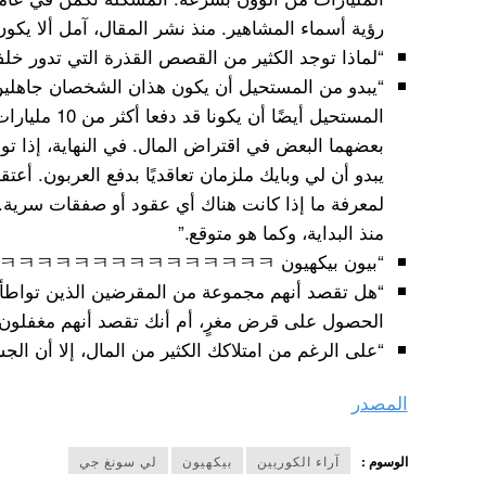
رؤية أسماء المشاهير. منذ نشر المقال، آمل ألا يكون
“لماذا توجد الكثير من القصص القذرة التي تدور خل
“يبدو من المستحيل أن يكون هذان الشخصان جاهلين 
المستحيل أيضًا 
بعضهما البعض في اقتراض المال. في النهاية، إذا ت
يبدو أن لي وبايك ملزمان تعاقديًا بدفع العربون. أعت
لمعرفة ما إذا كانت هناك أي عقود أو صفقات سرية. لق
منذ البداية، وكما هو متوقع.”
“بيون بيكهيون ㅋㅋㅋㅋㅋㅋㅋㅋㅋㅋㅋㅋㅋㅋㅋㅋ أنظر إلى نهايتك بيكهيون ^^”
“هل تقصد أنهم مجموعة من المقرضين الذين تواطأوا
الحصول على قرض مغرٍ، أم أنك تقصد أنهم مغفلون 
“على الرغم من امتلاكك الكثير من المال، إلا أن الج
المصدر
الوسوم :
آراء الكوريين
بيكهيون
لي سونغ جي