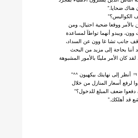
 هناك ضحايا.”
ف الكواليس؟”
بالأمر ووقعا ضحية احتيال، ومن
أن يكونا قد دفعا أكثر من 10 مليارات وون، ويبدو أنهما تواطآ لمساعدة
وقف جانب تشا غا وون عن السداد،
قد أننا بحاجة إلى مزيد من البحث
د كان الأمر مليئًا بالأمور المشبوهة
 لرفع أسعار المنازل من خلال
دفعوا ضعف المبلغ للدخول؟”
شع قد أهلكك.”