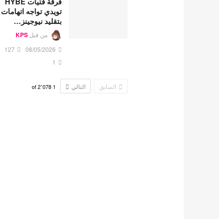
فرقة فتيات HYBE
تويدي تواجه اتهامات
بتقليد نيوجينز…
من قبل
KPS
127
08/05/2026
1
السابق
التالي
2٬078
of
1