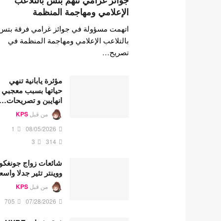
جوائز غرامي تتهم بتس بالتلاعب
الإعلامي ومهاجمة المنظمة
اتهمت مسؤولة في جوائز غرامي فرقة بتس
بالتلاعب الإعلامي ومهاجمة المنظمة في
تصريح…
مؤثرة يابانية تنهي
حياتها بسبب معجبي
انهايبن و تصريحات…
من قبل
KPS
1
08/05/2026
3
314
شائعات زواج جونغكو
ووينتر تثير جدلا واسع
من قبل
KPS
705
07/28/2026