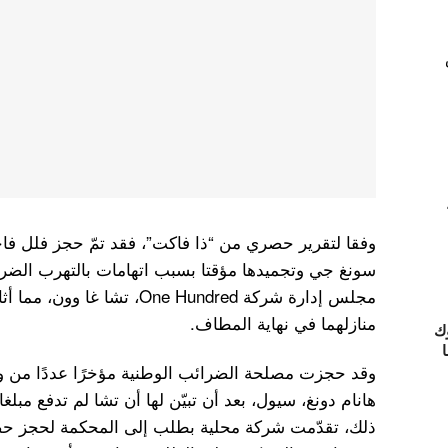
وفقا لتقرير حصري من “ذا فاكت”، فقد تمّ حجز فلل فا
سونغ جي وتجميدها مؤقتا بسبب اتهامات بالتهرب الضريب
مجلس إدارة شركة One Hundred، ت
منازلهما في نهاية المطاف.
ك
ا
وقد حجزت مصلحة الضرائب الوطنية مؤخرًا عددًا من و
هانام دونغ، سيول، بعد أن تبيّن لها أن تشا لم تدفع مبلغ
ذلك، تقدّمت شركة محلية بطلب إلى المحكمة لحجز 