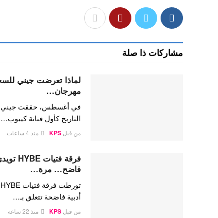
مشاركات ذا صلة
لماذا تعرضت جيني للسخري
مهرجان…
في أغسطس، حققت جيني كيم،
التاريخ كأول فنانة كيبوب…
من قبل
KPS
منذ 4 ساعات
فرقة فتي
فاضح… مرة…
ت
أدبية فاضحة تتعلق بـ…
من قبل
KPS
منذ 22 ساعة