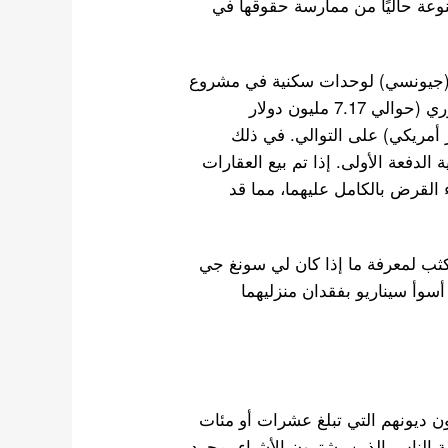
وعة حاليًا من ممارسة حقوقها في
 (جيونسي) لوحدات سكنية في مشروع
لانوفو المرحلة الأولى، بقيمة تُقدر بـ 10.5 مليار وون كوري (حوالي 7.17 مليون دولار
كوري (حوالي 10.9 مليون دولار أمريكي) على التوالي. في ذلك
دفعة الأولى. إذا تم بيع العقارات
 القرض بالكامل عليهما، مما قد
 كثب لمعرفة ما إذا كان لي سونغ جي
أسوأ سيناريو بفقدان منزليهما
ون ديونهم التي تبلغ عشرات أو مئات
 الناس الذين يشترون الأشياء بمجرد