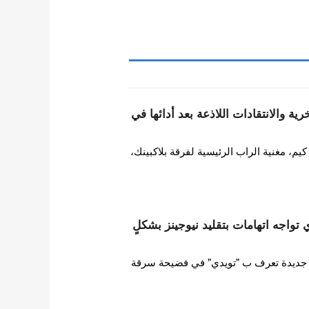
ة والانتقادات اللاذعة بعد أدائها في
 مغنية الراب الرئيسية لفرقة بلاكبينك،
ات HYBE تويدي تواجه اتهامات بتقليد نيوجينز بشكلٍ
ورطت فرقة فتيات HYBE جديدة تعرف ب "تويدي" في فضيحة سرقة