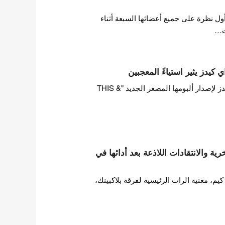
ول نظرة على جميع أعضائها السبعة أثناء
ت…
 كيدز يثير استياءً المعجبين
بينما تستعد فرقة ستراي كيدز لإصدار ألبومها المصغر الجديد "THIS &
ة والانتقادات اللاذعة بعد أدائها في
 مغنية الراب الرئيسية لفرقة بلاكبينك،