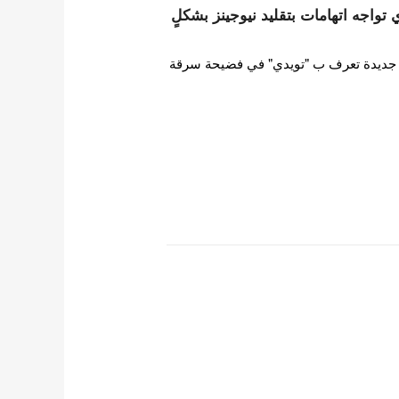
ات HYBE تويدي تواجه اتهامات بتقليد نيوجينز بشكلٍ
ورطت فرقة فتيات HYBE جديدة تعرف ب "تويدي" في فضيحة سرقة