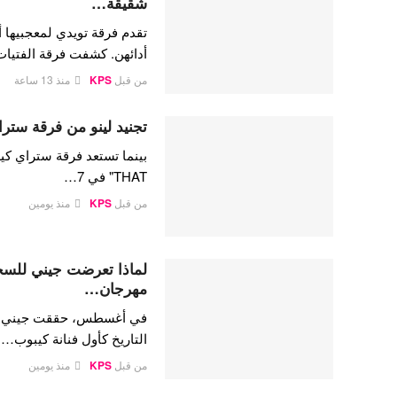
شقيقة…
تقدم فرقة تويدي لمعجبيها أ
أدائهن. كشفت فرقة الفتيا
من قبل
KPS
منذ 13 ساعة
تجنيد لينو من فرقة ستراي
THAT" في 7…
من قبل
KPS
منذ يومين
لماذا تعرضت جيني للسخري
مهرجان…
في أغسطس، حققت جيني كيم،
التاريخ كأول فنانة كيبوب…
من قبل
KPS
منذ يومين