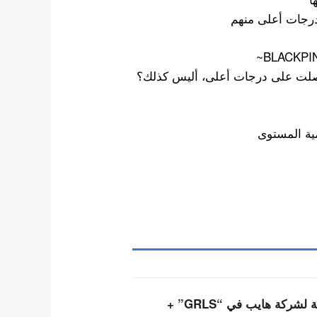
درجات أعلى منهم
صلت على درجات أعلى، أليس كذلك؟
أعضاء فرقة تويدي التابعة لشركة هايب في “GRLS” +