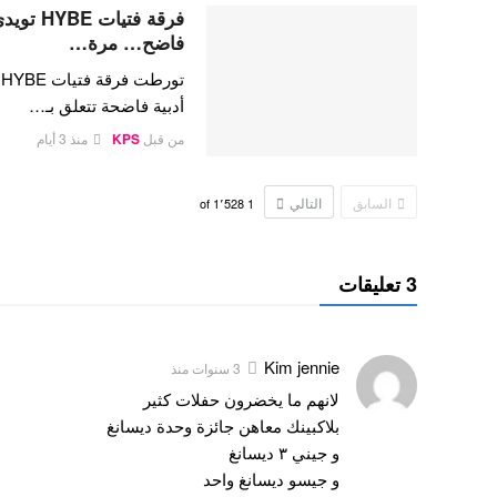
فرقة فتي
فاضح… مرة…
ت
أدبية فاضحة تتعلق بـ…
من قبل
KPS
منذ 3 أيام
السابق
التالي
1٬528
of
1
3 تعليقات
Kim jennie
3 سنوات منذ
لانهم ما يخضرون حفلات كثير
بلاكبينك معاهن جائزة وحدة ديسانغ
و جيني ٣ ديسانغ
و جيسو ديسانغ واحد