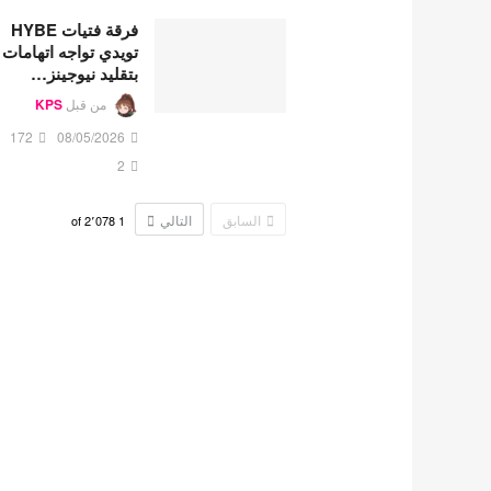
فرقة فتيات HYBE
تويدي تواجه اتهامات
بتقليد نيوجينز…
من قبل
KPS
172
08/05/2026
2
السابق
التالي
2٬078
of
1