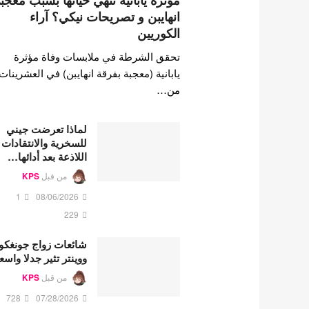
مؤثرة يابانية تنهي حياتها بسبب معجب
انهايبن و تصريحات نيكي؟ آراء
الكوريين
تحقق الشرطة في ملابسات وفاة مؤثرة
يابانية (معجبة بفرقة انهايبن) في العشرينات
من…
لماذا تعرضت جيني
للسخرية والانتقادات
اللاذعة بعد أدائها…
من قبل
KPS
1
08/06/2026
229
شائعات زواج جونغكو
ووينتر تثير جدلا واسع
من قبل
KPS
728
07/28/2026