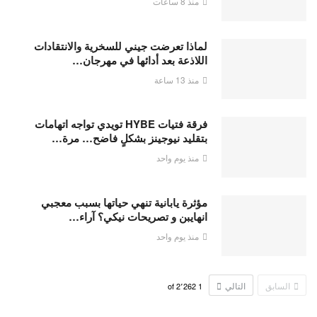
منذ 8 ساعات
لماذا تعرضت جيني للسخرية والانتقادات
اللاذعة بعد أدائها في مهرجان…
منذ 13 ساعة
فرقة فتيات HYBE تويدي تواجه اتهامات
بتقليد نيوجينز بشكلٍ فاضح… مرة…
منذ يوم واحد
مؤثرة يابانية تنهي حياتها بسبب معجبي
انهايبن و تصريحات نيكي؟ آراء…
منذ يوم واحد
السابق
التالي
2٬262
of
1