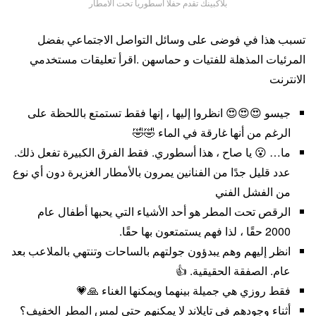
بلاكبينك تقدم حفلا اسطوريا تحت الامطار
تسبب هذا في فوضى على وسائل التواصل الاجتماعي بفضل
المرئيات المذهلة للفتيات و حماسهن .اقرأ تعليقات مستخدمي
الانترنت
جيسو 😍😍😍 انظروا إليها ، إنها فقط تستمتع باللحظة على
الرغم من أنها غارقة في الماء 🤣🤣
ما… 😮 يا صاح ، هذا أسطوري. فقط الفرق الكبيرة تفعل ذلك.
عدد قليل جدًا من الفنانين يمرون بالأمطار الغزيرة دون أي نوع
من الفشل الفني
الرقص تحت المطر هو أحد الأشياء التي يحبها أطفال عام
2000 حقًا ، لذا فهم يستمتعون بها حقًا.
انظر إليهم وهم يبدؤون جولتهم بالساحات وتنتهي بالملاعب بعد
عام. الصفقة الحقيقية. 👍
فقط روزي هي جميلة بينهما ويمكنها الغناء 🙏💗
أثناء وجودهم في تايلاند لا يمكنهم حتى لمس المطر الخفيف؟