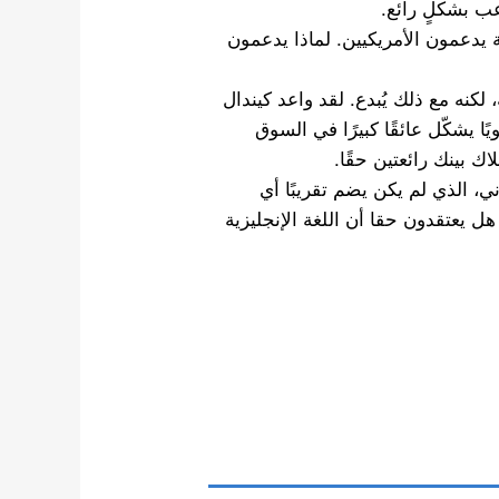
اعب بشكلٍ رائع.
طة يدعمون الأمريكيين. لماذا يدعمون
 لكنه مع ذلك يُبدع. لقد واعد كيندال
 يشكّل عائقًا كبيرًا في السوق
ك بينك رائعتين حقًا.
ي، الذي لم يكن يضم تقريبًا أي
اء أجانب، يكتسب شعبية في الغرب أيضًا ㅋㅋ. هل يعتقدون حقا أن اللغة الإنجليزية