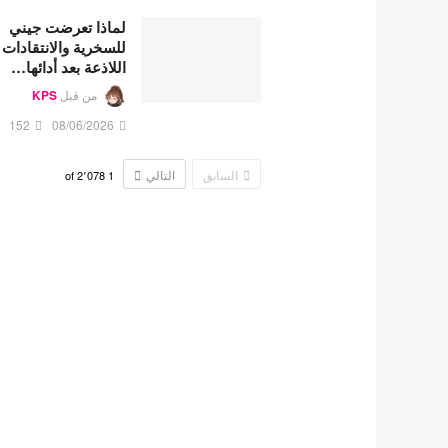
لماذا تعرضت جيني
للسخرية والانتقادات
اللاذعة بعد أدائها…
من قبل
KPS
152
08/06/2026
السابق
التالي
2٬078
of
1