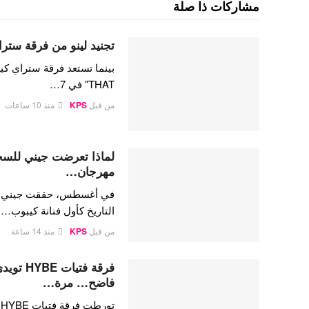
مشاركات ذا صلة
تجنيد لينو من فرقة ستراي
THAT" في 7…
من قبل
KPS
منذ 10 ساعات
لماذا تعرضت جيني للسخري
مهرجان…
في أغسطس، حققت جيني كيم،
التاريخ كأول فنانة كيبوب…
من قبل
KPS
منذ 14 ساعة
فرقة فتي
فاضح… مرة…
ت