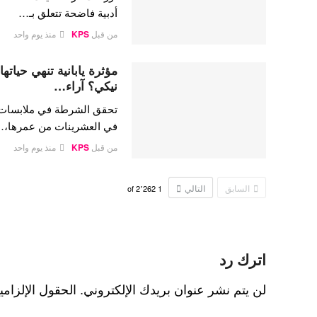
أدبية فاضحة تتعلق بـ…
من قبل
KPS
منذ يوم واحد
مؤثرة يابانية تنهي حيات
نيكي؟ آراء…
تحقق الشرطة في ملابسات وفا
في العشرينات من عمرها،
من قبل
KPS
منذ يوم واحد
السابق
التالي
2٬262
of
1
اترك رد
لن يتم نشر عنوان بريدك الإلكتروني.
الحقول الإلزامي