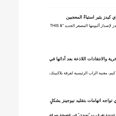
 كيدز يثير استياءً المعجبين
بينما تستعد فرقة ستراي كيدز لإصدار ألبومها المصغر الجديد "THIS &
ة والانتقادات اللاذعة بعد أدائها في
 مغنية الراب الرئيسية لفرقة بلاكبينك،
ات HYBE تويدي تواجه اتهامات بتقليد نيوجينز بشكلٍ
ورطت فرقة فتيات HYBE جديدة تعرف ب "تويدي" في فضيحة سرقة