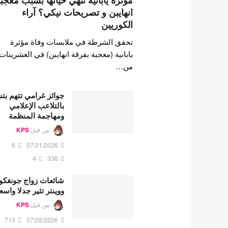
مؤثرة يابانية تنهي حياتها بسبب معجب
انهايبن و تصريحات نيكي؟ آراء
الكوريين
تحقق الشرطة في ملابسات وفاة مؤثرة
يابانية (معجبة بفرقة انهايبن) في العشرينات
من…
جوائز غرامي تتهم ب
بالتلاعب الإعلامي
ومهاجمة المنظمة
من قبل
KPS
6
07/31/2026
4
336
شائعات زواج جونغكو
ووينتر تثير جدلا واسع
من قبل
KPS
713
07/28/2026