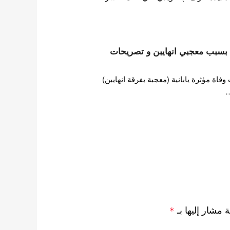
ها بسبب معجبي انهايبن و تصريحات
ة مؤثرة يابانية (معجبة بفرقة انهايبن)
…
ة مشار إليها بـ
*