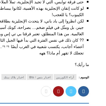
حتى فرقة توايس، التي لا تجيد الإنجليزية، تملأ المل
لو كانت إتقان الإنجليزية بهذه الأهمية، لكانوا ببسا
الكيبوب؟ يا للعجب!
لكن انظروا إلى باد باني، لا يتحدث الإنجليزية بطلاقة،
جينر، بل ومثّل في فيلمٍ ضخم… بصراحة، كونك آسيويًا
العالمية. من هذا المنطلق، تعتبر فرقتا بي تي إس وبلا
?? كان ذلك في نفس الفترة التي بدأ فيها الجيل الثان
أعض
تجعلك لا تقهر أم ماذا؟ ههه
ما رأيك؟
الوسوم :
آراء الكوريين
اخبار بتس / Bts
اخبار بلاك بينك