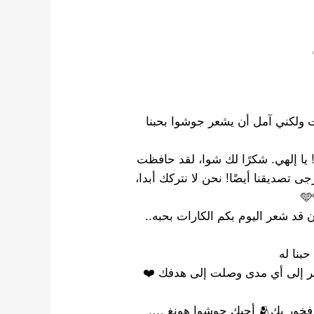
جات ولكني آمل أن يشعر جوشوا بحبنا
يا إلهي. شكرًا لك شوا، لقد حافظت
 تصديقنا أيضًا! نحن لا نتركك أبدا،
وا..🥹🥹🥹 أتمنى أن يكون قد شعر اليوم بكم الكارات بحبه..
حبنا له
ظر إلى أي مدى وصلت إلى هدفك ❤️
شوا أنت محبوب جدًا بالقيراط🥺 أنت قوي جدًا وأنا فخور بك🫂 أحبك جوشوا هونغ ….