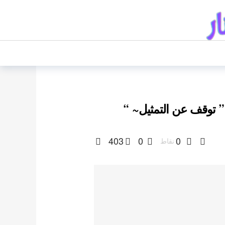
 توقف عن التمثيل~ “
403
0
0
نقاط