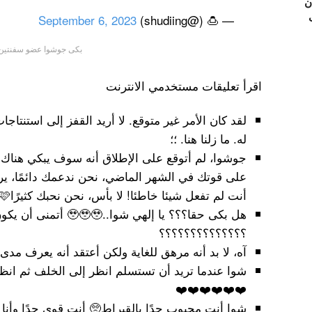
ن
September 6, 2023
— 🍮 (@shudiing)
بكى جوشوا عضو سفنتين
اقرأ تعليقات مستخدمي الانترنت
لقد كان الأمر غير متوقع. لا أريد القفز إلى استنتا
له. ما زلنا هنا. ؛؛
جوشوا، لم أتوقع على الإطلاق أنه سوف يبكي هناك! 
على قوتك في الشهر الماضي، نحن ندعمك دائمًا، يرجى
أنت لم تفعل شيئا خاطئا! لا بأس، نحن نحبك كثيرًا🩵🩷
هل بكى حقا؟؟؟ يا إلهي ش
؟؟؟؟؟؟؟؟؟؟؟؟؟؟
آه، لا بد أنه مرهق للغاية ولكن أعتقد أنه يعرف مدى 
شوا عندما تريد أن تستسلم انظر إلى الخلف ثم ان
❤️❤️❤️❤️❤️❤️