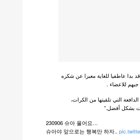
 بدا عاطفيا للغاية معبرا عن شكره
جبهم للاعضاء .
لدافعة التي تلقيتها من الكرات،
ات بشكل أفضل.”
230906 슈아 울어요…
슈아야 앞으로는 행복만 하자..
pic.twit