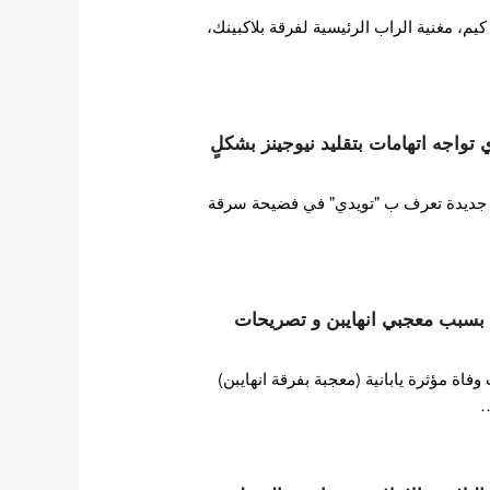
 مغنية الراب الرئيسية لفرقة بلاكبينك،
ات HYBE تويدي تواجه اتهامات بتقليد نيوجينز بشكلٍ
ورطت فرقة فتيات HYBE جديدة تعرف ب "تويدي" في فضيحة سرقة
ها بسبب معجبي انهايبن و تصريحات
ة مؤثرة يابانية (معجبة بفرقة انهايبن)
…