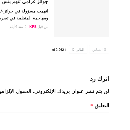
جوائز غرامي تتهم بتس ب
اتهمت مسؤولة في جوائز غر
ومهاجمة المنظمة في تصريح
من قبل
KPS
منذ 6 أيام
السابق
التالي
2٬262
of
1
اترك رد
لن يتم نشر عنوان بريدك الإلكتروني.
الحقول الإلزامي
التعليق
*