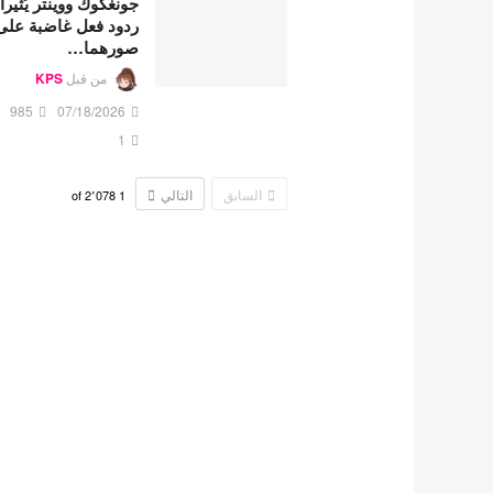
جونغكوك ووينتر يُثيرا
ردود فعل غاضبة على
صورهما…
من قبل
KPS
985
07/18/2026
1
السابق
التالي
2٬078
of
1