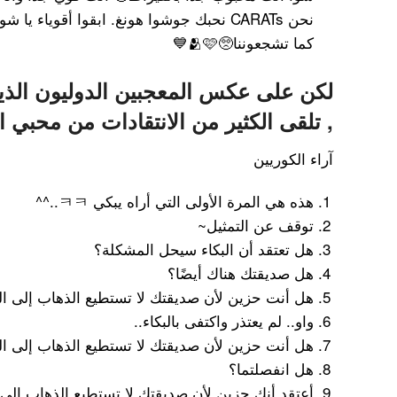
نحن CARATs نحبك جوشوا هونغ. ابقوا أقوياء ي
كما تشجعوننا🥺🫂🩷💙
لكن على عكس المعجبين الدوليون الذين
, تلقى الكثير من الانتقادات من محبي ا
آراء الكوريين
هذه هي المرة الأولى التي أراه يبكي ㅋㅋ..^^
توقف عن التمثيل~
هل تعتقد أن البكاء سيحل المشكلة؟
هل صديقتك هناك أيضًا؟
هل أنت حزين لأن صديقتك لا تستطيع الذهاب إلى ا
واو.. لم يعتذر واكتفى بالبكاء..
هل أنت حزين لأن صديقتك لا تستطيع الذهاب إلى الياب
هل انفصلتما؟
أعتقد أنك حزين لأن صديقتك لا تستطيع الذهاب إلى