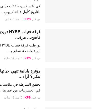
في أغسطس، حققت جيني كيم،
التاريخ كأول فنانة كيبوب…
من قبل
KPS
منذ 5 دقائق
فرقة فتي
فاضح… مرة…
ت
أدبية فاضحة تتعلق بـ…
من قبل
KPS
منذ 19 ساعة
مؤثرة يابانية تنهي حيات
نيكي؟ آراء…
تحقق الشرطة في ملابسات وفا
في العشرينات من عمرها،
من قبل
KPS
منذ 19 ساعة