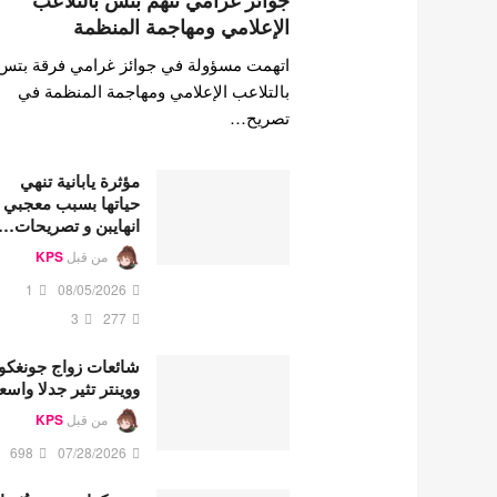
جوائز غرامي تتهم بتس بالتلاعب
الإعلامي ومهاجمة المنظمة
اتهمت مسؤولة في جوائز غرامي فرقة بتس
بالتلاعب الإعلامي ومهاجمة المنظمة في
تصريح…
مؤثرة يابانية تنهي
حياتها بسبب معجبي
انهايبن و تصريحات…
من قبل
KPS
1
08/05/2026
3
277
شائعات زواج جونغكو
ووينتر تثير جدلا واسع
من قبل
KPS
698
07/28/2026