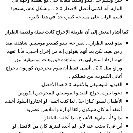
البداية. آه، لكنني أفضل الإصدار 2.0… وبشكل عام، يستحوذ
قسم الراب على مساحة كبيرة جداً في هذا الألبوم.
كما أشار البعض إلى أن طريقة الإخراج كانت سيئة وقديمة الطراز
يبدو قديم الطراز… بصراحة، يبدو كفيديو موسيقي شاهدته منذ
زمن بعيد. لكن بما أنهم يقولون إنه من إخراج أجنبي، فأنا أتفهم.
ههه. ازداد استغرابي بعد مشاهدة فيديوهات موسيقية أنيق
ورائع مثل 2.0… أتمنى فقط أن يقوم مخرجون كوريون بإخراج
أغاني الكيبوب، من فضلكم…
الفيديو الموسيقي والأغنية، 2.0 هما الأفضل.
دعونا نترك إخراج الفيديو الموسيقي للمخرجين الكوريين.
الأطفال ليسوا كبارًا جدًا، لذا كنت أتمنى لو اختاروا أسلوبًا أخف.
أعتقد أنه كان سيكون رائعًا لو ارتدوا ملابس عصرية.
بدا وكأنه مليء بالأشباح، لذا أغلقت التلفاز.
أين ڤي؟ بحثت عنه لأني لم أجده لفترة. كان من الأفضل لو