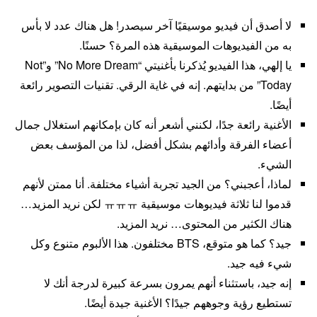
لا أصدق أن فيديو موسيقيًا آخر سيصدر! هل هناك عدد لا بأس
به من الفيديوهات الموسيقية هذه المرة؟ حسنًا.
يا إلهي، هذا الفيديو يُذكرنا بأغنيتي “No More Dream” و”Not
Today” من بدايتهم. إنه في غاية الرقي. تقنيات التصوير رائعة
أيضًا.
الأغنية رائعة جدًا، لكنني أشعر أنه كان بإمكانهم استغلال جمال
أعضاء الفرقة وأدائهم بشكل أفضل، لذا من المؤسف بعض
الشيء.
لماذا، أعجبني؟ من الجيد تجربة أشياء مختلفة. أنا ممتن لأنهم
قدموا لنا ثلاثة فيديوهات موسيقية ㅠㅠㅠ لكن نريد المزيد…
هناك الكثير من المحتوى… نريد المزيد.
جيد؟ كما هو متوقع، BTS مختلفون. هذا الألبوم متنوع وكل
شيء فيه جيد.
إنه جيد، باستثناء أنهم يمرون بسرعة كبيرة لدرجة أنك لا
تستطيع رؤية وجوههم جيدًا؟ الأغنية جيدة أيضًا.