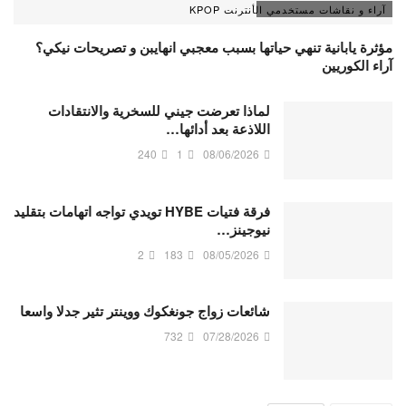
آراء و نقاشات مستخدمي الأنترنت KPOP
مؤثرة يابانية تنهي حياتها بسبب معجبي انهايبن و تصريحات نيكي؟
آراء الكوريين
لماذا تعرضت جيني للسخرية والانتقادات
اللاذعة بعد أدائها…
240
1
08/06/2026
فرقة فتيات HYBE تويدي تواجه اتهامات بتقليد
نيوجينز…
2
183
08/05/2026
شائعات زواج جونغكوك ووينتر تثير جدلا واسعا
732
07/28/2026