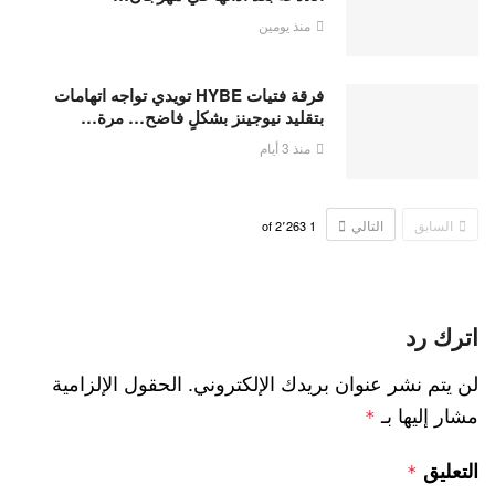
منذ يومين
فرقة فتيات HYBE تويدي تواجه اتهامات
بتقليد نيوجينز بشكلٍ فاضح… مرة…
منذ 3 أيام
السابق
التالي
2٬263
of
1
اترك رد
لن يتم نشر عنوان بريدك الإلكتروني.
الحقول الإلزامية
مشار إليها بـ
*
التعليق
*