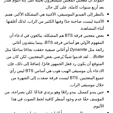
بعد أربع سنوات كاملة، على كل حال.
بالنظر إلى الفيديو الموسيقي، الأغنية هي المشكلة الأكبر، همم.
الأغنية ليست صاخبة جدًا وفيها الكثير من الراب، لذلك أغلقتها
أثناء المشاهدة.
بعض معجبي فرقة BTS هم المشكلة. يبالغون في ادعاء أن
المفهوم الأولي هو أساس فرقة BTS، بينما ينتقدون أغاني
رائعة مثل
Dynamite
أو أغاني صيفية حققت نجاحًا ساحقًا مثل
Butter
… لقد قدموا شيئًا يُرضي بعض المعجبين، لكن كان من
المتوقع أن يكون رد فعل الجمهور فاترًا. إضافةً إلى ذلك، فإن
الادعاء بأن موسيقى الهيب هوب هي أساس BTS ليس رأي
جميع المعجبين. BTS ليست فرقة صعدت إلى الشهرة من
خلال موسيقى الراب.
جين يبدو كممثل. يبدو رائعًا وهو يرتدي قناعًا. لكن بصراحة، من
المؤسف حقًا عدم وجود أسطر كافية لخط الصوت في هذا
الألبوم.
جين وسيم جدًا. يبدو وسيماً للغاية حتى مع تغطية وجهه في