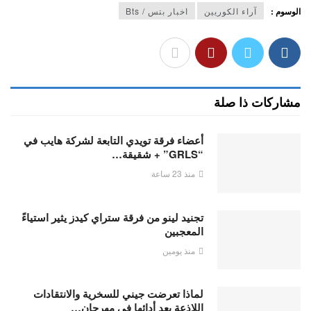
الوسوم :
آراء الكوريين
اخبار بتس / Bts
مشاركات ذا صلة
أعضاء فرقة تويدي التابعة لشركة هايب في
“GRLS” + شقيقة…
منذ 23 ساعة
تجنيد لينو من فرقة ستراي كيدز يثير استياءً
المعجبين
منذ يومين
لماذا تعرضت جيني للسخرية والانتقادات
اللاذعة بعد أدائها في مهرجان…