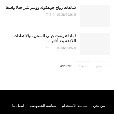
شائعات زواج جونغكوك ووينتر تثير جدلا واسعا
713
07/28/2026
لماذا تعرضت جيني للسخرية والانتقادات
اللاذعة بعد أدائها…
152
08/06/2026
السابق
التالي
2٬078
of
1
من نحن
سياسة الاستخدام
سياسة الخصوصية
اتصل بنا