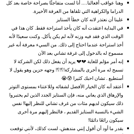
وهنا عواقب أفعالنا…. أنا لست متفاجئًا بصراحة خاصة بعد كل
الدراما والكراهية التي تلقاها من الغرفة الأخيرة.
علينا أن نعتذر لانه كان خطأ الستايز
في البداية اعتقدت أنه كان يأخذ استراحة فقط. كان هذا في
الوقت الذي فقد فيه وزنه لأنه لم يكن يأكل. وكنت سعيدًا لأنه
أخذ استراحة عندما احتاج إلى ذلك. من السيء معرفة أنه غير
مسموح له بالدخول إلى غرفة تشاني بعد الآن
إنه أمر مؤلم للغاية 💔💔 يريد أن يفعل ذلك لكن الشركة لا
تسمح له مرة أخرى بالمشاركة!؟!؟! وجهه حزين وهو يقول لا
أستطيع . تشان احبك كثيرا 😰😭
أعتقد أنه كان الخيار الأفضل لشفائه وللاعتناء بمستوى التوتر
والإرهاق الذي يعاني منه، فإن الستايز الجدد الذين لم يختبروا
ذلك سيكون لديهم مئات من غرف تشاني للنظر إليها! نفس
الشيء بالنسبة الستايز القديم ، فالنظر إليهم مرة أخرى
سيكون رائعًا دائمًا!
بقدر ما أود أن أقول إنني مندهش، لست كذلك، لأنني توقعت