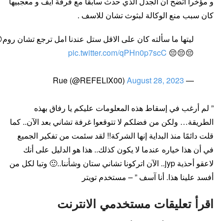
و مؤخرا اتضح أن الجدل الذي حدث سابقا مع فرقة آيف و معجبيها
كان سبب منع الوكالة لبثوث تشان للاسف .
ليتها ما سألته كان على الاقل ستل عندنا امل ترجع تشان روم
pic.twitter.com/qPHn0p7scC
😔😔😔
August 28, 2023
— Rue (@REFELIX00)
” لم أرغب في إسقاط هذه المعلومات عليكم يا رفاق بهذه
الطريقة… ولكن من فضلكم لا تتوقعوا غرفة تشاني بعد الآن.. كما
قلت دائمًا منذ البداية إنها الشركة!! لقد سئمت من تفكير الجميع
في أن هذا خياره عندما لا يكون كذلك.. هذا هو الدليل على أنك
لاعقو أحذية jyp.. الآن اتركونا تشاني ستان وشأننا..🙂 وتبا لكل من
أفسد علينا هذا. أنا آسف ” – مستخدم تويتر
اقرأ تعليقات مستخدمي الانترنت