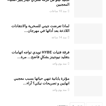
المعجبين
منذ 10 ساعات
لماذا تعرضت جيني للسخرية والانتقادات
اللاذعة بعد أدائها في مهرجان…
منذ 14 ساعة
فرقة فتيات HYBE تويدي تواجه اتهامات
بتقليد نيوجينز بشكلٍ فاضح… مرة…
منذ يوم واحد
مؤثرة يابانية تنهي حياتها بسبب معجبي
انهايبن و تصريحات نيكي؟ آراء…
منذ يوم واحد