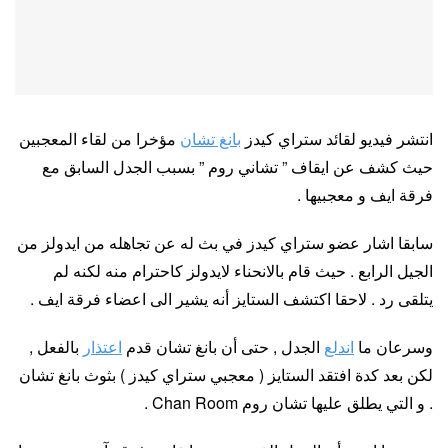
انتشر فيديو لقائد ستراي كيدز
بانغ تشان
مؤخرا من لقاء المعجبين
حيث كشف عن ايقاف ” تشاني روم ” بسبب الجدل السابق مع
فرقة ايف و معجبيها .
سابقا اشار عضو ستراي كيدز في بث له عن تجاهله من ايدولز من
الجيل الرابع . حيث قام بالانحناء لايدولز كاحترام منه لكنه لم
يتلقى رد . لاحقا اكتشف الستايز أنه يشير الى اعضاء فرقة ايف .
وسرعان ما
اندلع
الجدل , حتى أن بانغ تشان قدم
اعتذار
بالفعل ,
لكن بعد كدة افتقد الستايز ( معجبي ستراي كيدز ) بثوث بانغ تشان
. و التي يطلق عليها تشان روم Chan Room .