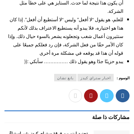
أن يكون هذا نتيجة لما حدث. الستايز هي على خطأ مثل
الشركة.
للعلم، هو يقول “لا أفعل” وليس “لا أستطيع أن أفعل”. إذا كان
هذا هو اختياره، فلا يبدو أنه يستطيع الاعتراف بذلك لأنكم
ستثيرون أعمال شغب وتجعلونه يشعر بالسوء حيال ذلك. وإذا
كان الأمر حقًا من فعل الشركة، فإن رد فعلكم جميعًا على
قوله أن هذا قد يوقعه في مشكلة مرة أخرى
يبدو حزينًا جدًا وهو يقول ذلك …………… سأبكي :((
الوسوم :
اخبار ستراي كيدز
بانغ تشان
مشاركات ذا صلة
تجنيد لينو من فرقة ستراي كيدز يثير استياءً