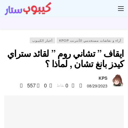
ار
آراء و نقاشات مستخدمي الأنترنت KPOP
أخبار الكيبوب
ايقاف ” تشاني روم ” لقائد ستراي
كيدز بانغ تشان , لماذا ؟
KPS
557
0
0
نقاط
08/29/2023