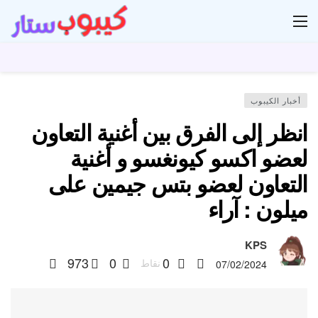
ار
أخبار الكيبوب
انظر إلى الفرق بين أغنية التعاون
لعضو اكسو كيونغسو و أغنية
التعاون لعضو بتس جيمين على
ميلون : آراء
KPS
973
0
0
نقاط
07/02/2024