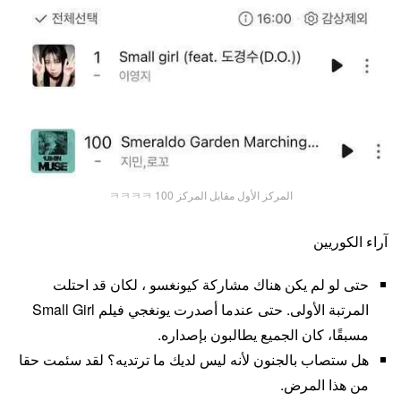
المركز الأول مقابل المركز 100 ㅋㅋㅋㅋ
آراء الكوريين
حتى لو لم يكن هناك مشاركة كيونغسو ، لكان قد احتلت
المرتبة الأولى. حتى عندما أصدرت يونغجي فيلم Small Girl
مسبقًا، كان الجميع يطالبون بإصداره.
هل ستصاب بالجنون لأنه ليس لديك ما ترتديه؟ لقد سئمت حقا
من هذا المرض.