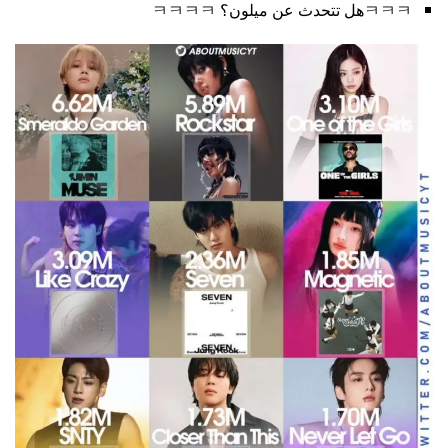
ㅋㅋㅋهل تتحدث عن ميلون؟ ㅋㅋㅋㅋ