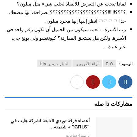
لماذا تبحث عن التعرض للانتقاد لجلب شيء مثل ميلون؟
؟؟؟؟!!!!!!؟؟؟؟؟؟؟؟؟؟؟؟؟؟؟؟؟؟؟؟؟ بصراحة، انها مضحك
جدا ㅋㅋㅋㅋ انظر إليها إنها مجرد ميلون.
رب الأسرة… نعم، سيكون من الجميل أن تكون رقم واحد في
الأسرة. ولكن هل يستحق المقارنة؟ كيونغسو ولي يونغ جي،
عار عليك…
الوسوم :
D.O
آراء الكوريين
اخبار جيمين bts
مشاركات ذا صلة
أعضاء فرقة تويدي التابعة لشركة هايب في
“GRLS” + شقيقة…
منذ 4 ساعات