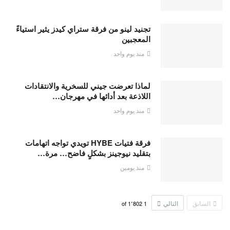
تجنيد لينو من فرقة ستراي كيدز يثير استياءً
المعجبين
منذ يوم واحد
لماذا تعرضت جيني للسخرية والانتقادات
اللاذعة بعد أدائها في مهرجان…
منذ يوم واحد
فرقة فتيات HYBE تويدي تواجه اتهامات
بتقليد نيوجينز بشكلٍ فاضح… مرة…
منذ يومين
السابق
التالي
1٬802
of
1