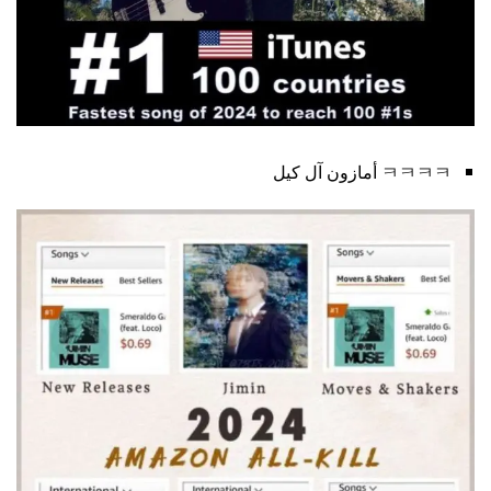
ㅋㅋㅋㅋ أمازون آل كيل