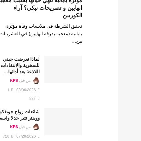
مؤثرة يابانية تنهي حياتها بسبب معجب
انهايبن و تصريحات نيكي؟ آراء
الكوريين
تحقق الشرطة في ملابسات وفاة مؤثرة
يابانية (معجبة بفرقة انهايبن) في العشرينات
من…
لماذا تعرضت جيني
للسخرية والانتقادات
اللاذعة بعد أدائها…
من قبل
KPS
1
08/06/2026
227
شائعات زواج جونغكو
ووينتر تثير جدلا واسع
من قبل
KPS
728
07/28/2026