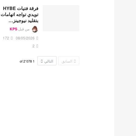
فرقة فتيات HYBE
تويدي تواجه اتهامات
بتقليد نيوجينز…
من قبل
KPS
172
08/05/2026
2
السابق
التالي
2٬078
of
1