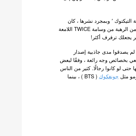
تم إنشاء هذه الصور بواسطة مستخدم مدون على منصة التيكتوك ٬ وبمجرد نشرها ، كان
جميع المعجبين الفرقة و مستخدمي الإنترنت في حالة من الرهبة من وسامة TWICE اللامعة
لصور لأنهم لم يصدقوا مدى جاذبية إصدار
يتمتع أعضاء TWICE بشكل طبيعي بخصائص وجه رائعة ، وفقًا لبعض
ا حتى لو كانوا رجالًا. كثير من الناس
ومو مثل
جونغكوك
( BTS ) ، بينما