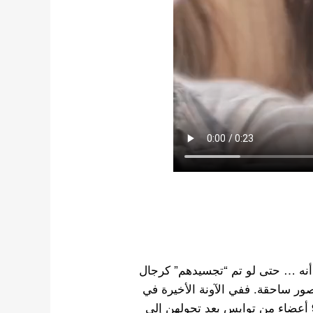
 أنه … حتى لو تم “تجسيدهم” كرجال
ر ساحقة. ففي الآونة الأخيرة في
منتدى كوري على الإنترنت ، أصبحت الصور الخيالية لـ 9 أعضاء من توايس بعد تحولهن إلى