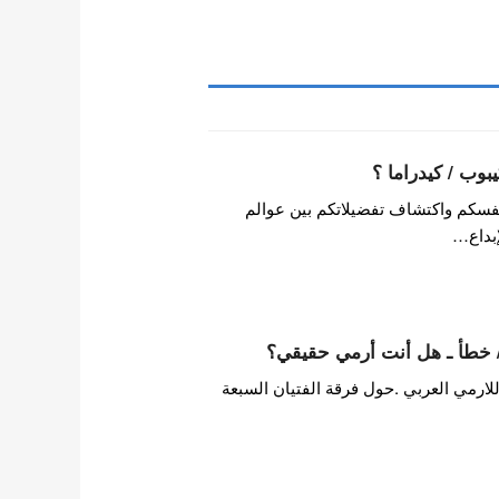
بوب / كيدراما ؟
فسكم واكتشاف تفضيلاتكم بين عوالم
إبداع…
20 المختصر للارمي العربي .حول فرقة الفتيان السبعة