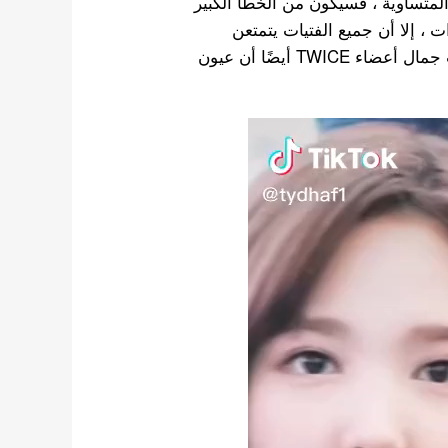
المتساوية ، فسيكون من الخطأ الكبير
TWICE . على الرغم من وجود 9 عضوات ، إلا أن جميع الفتيات يتمتعن
بجمال رائع. كل واحدة تعرض أنماط فردية فريدة. يثبت جمال أعضاء TWICE أيضًا أن عيون