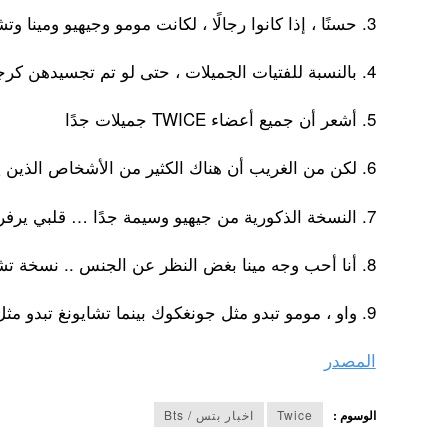
3. حسنًا ، إذا كانوا رجالًا ، لكانت مومو وجيهيو ومينا وتشايونغ تحظى بشعبية كبيرة!
4. بالنسبة للفتيات الجميلات ، حتى لو تم تجسيدهن كرجال ، فسيظلن وسيمات.
5. أشعر أن جميع أعضاء TWICE جميلات جدًا
6. لكن من الغريب أن هناك الكثير من الأشخاص الذين يشبهون كيم وو سيوك ( جايهوب ) !
7. النسخة الذكورية من جيهيو وسيمة جدًا … قلبي يرفرف !!
8. أنا أحب وجه مينا بغض النظر عن الجنس .. نسخة تشايونغ الذكورية مذهلة!
9. واو ، مومو تبدو مثل جونغكوك بينما تشايونغ تبدو مثل جين BTS !!
المصدر
الوسوم :
Twice
اخبار بتس / Bts