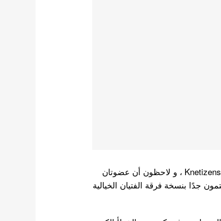
عندما تحولت صور TWICE إلى النسخة الذكورية صدم Knetizens ، و لاحظون أن عضوتان
عضوان من فرقة Bts . لذا فقد أصبح Knetz مهتمون جدًا بنسخة فرقة الفتيان الخيالية