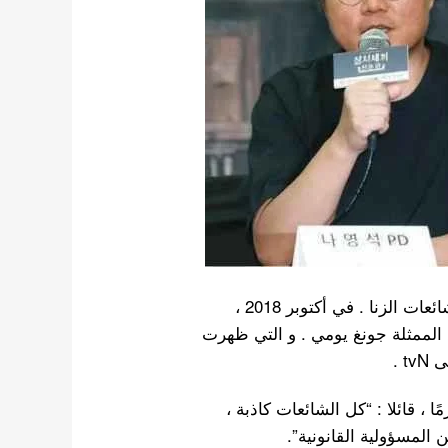
كان نا يونغ سيوك ، المعروف باسم المخرج نا ، ضحية شائعات الزنا . في أكتوبر 2018 ،
 PD كان على علاقة مع الممثلة جونغ يومي . و التي ظهرت
 صارمًا ، قائلا : “كل الشائعات كاذبة ،
المسؤولية القانونية”.