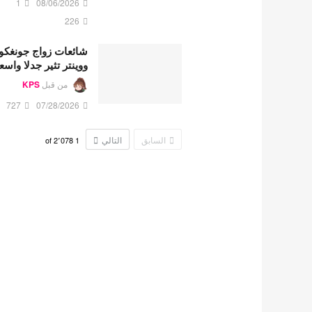
1
08/06/2026
226
شائعات زواج جونغكو
ووينتر تثير جدلا واسع
من قبل
KPS
727
07/28/2026
السابق
التالي
2٬078
of
1