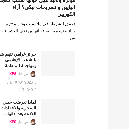
مؤثرة يابانية تنهي حياتها بسبب معجب
انهايبن و تصريحات نيكي؟ آراء
الكوريين
تحقق الشرطة في ملابسات وفاة مؤثرة
يابانية (معجبة بفرقة انهايبن) في العشرينات
من…
جوائز غرامي تتهم ب
بالتلاعب الإعلامي
ومهاجمة المنظمة
من قبل
KPS
6
07/31/2026
4
349
لماذا تعرضت جيني
للسخرية والانتقادات
اللاذعة بعد أدائها…
من قبل
KPS