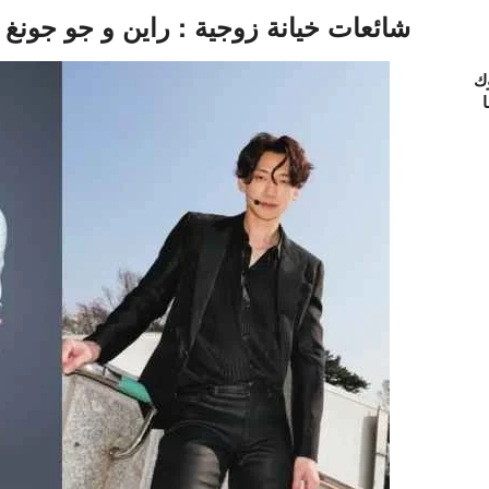
شائعات خيانة زوجية : راين و جو جونغ
ك
ا