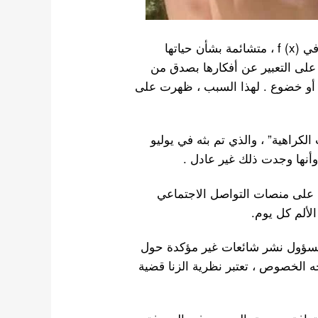
في عام 2019 ، كانت الراحلة سولي ، العضوة السابقة في f (x) ، متشائمة بشأن حياتها
لى التعبير عن أفكارها بصدق من
ء أو خضوع . لهذا السبب ، ظهرت على
ي “ليلة تعليقات الكراهية” ، والذي تم بثه في يوليو
ف على منصات التواصل الاجتماعي
لألم كل يوم.
المسؤول نشر شائعات غير مؤكدة حول
 الخصوص ، تعتبر نظرية الزنا قضية