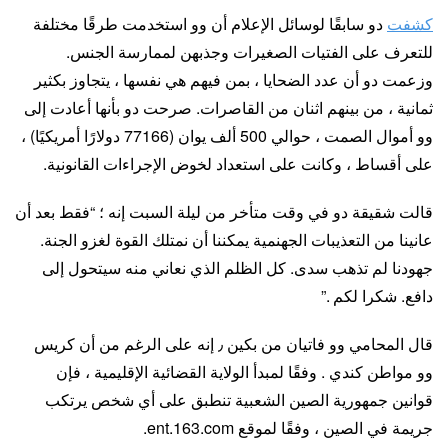
كشفت
دو سابقًا لوسائل الإعلام أن وو استخدمت طرقًا مختلفة
للتعرف على الفتيات الصغيرات وجذبهن لممارسة الجنس.
وزعمت دو أن عدد الضحايا ، بمن فيهم هي نفسها ، يتجاوز بكثير
ثمانية ، من بينهم اثنان من القاصرات. صرحت دو بأنها أعادت إلى
وو أموال الصمت ، حوالي 500 ألف يوان (77166 دولارًا أمريكيًا) ،
على أقساط ، وكانت على استعداد لخوض الإجراءات القانونية.
قالت شقيقة دو في وقت متأخر من ليلة السبت إنه ؛ “فقط بعد أن
عانينا من التعذيبات الجهنمية يمكننا أن نمتلك القوة لغزو الجنة.
جهودنا لم تذهب سدى. كل الظلم الذي نعاني منه سيتحول إلى
دافع. شكرا لكم .”
قال المحامي وو فاتيان من بكين ٫ إنه على الرغم من أن كريس
وو مواطن كندي . وفقًا لمبدأ الولاية القضائية الإقليمية ، فإن
قوانين جمهورية الصين الشعبية تنطبق على أي شخص يرتكب
جريمة في الصين ، وفقًا لموقع ent.163.com.