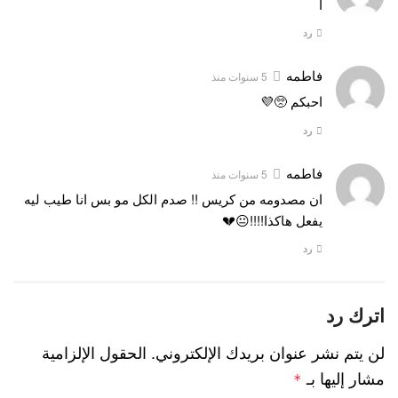
ا
رد
فاطمه
5 سنوات منذ
احبكم 🥺💜
رد
فاطمه
5 سنوات منذ
ان مصدومه من كريس !! صدم الكل مو بس انا طيب ليه
يفعل هاكذا!!!!😐💔
رد
اترك رد
لن يتم نشر عنوان بريدك الإلكتروني.
الحقول الإلزامية
مشار إليها بـ
*