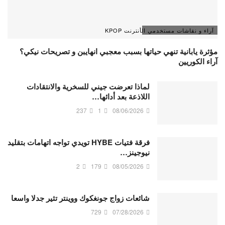
آراء و نقاشات مستخدمي الأنترنت KPOP
مؤثرة يابانية تنهي حياتها بسبب معجبي انهايبن و تصريحات نيكي؟
آراء الكوريين
لماذا تعرضت جيني للسخرية والانتقادات
اللاذعة بعد أدائها…
237
1
08/06/2026
فرقة فتيات HYBE تويدي تواجه اتهامات بتقليد
نيوجينز…
2
179
08/05/2026
شائعات زواج جونغكوك ووينتر تثير جدلا واسعا
729
07/28/2026