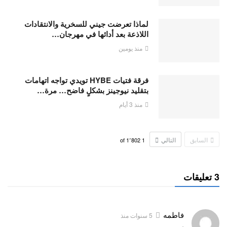
لماذا تعرضت جيني للسخرية والانتقادات
اللاذعة بعد أدائها في مهرجان…
منذ يومين
فرقة فتيات HYBE تويدي تواجه اتهامات
بتقليد نيوجينز بشكلٍ فاضح… مرة…
منذ 3 أيام
السابق
التالي
1٬802
of
1
3 تعليقات
فاطمه
5 سنوات منذ