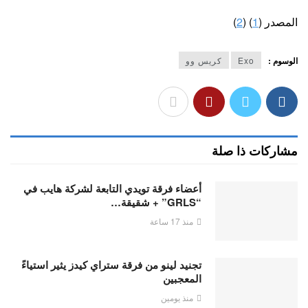
المصدر (
1
) (
2
)
الوسوم :
Exo
كريس وو
مشاركات ذا صلة
أعضاء فرقة تويدي التابعة لشركة هايب في
“GRLS” + شقيقة…
منذ 17 ساعة
تجنيد لينو من فرقة ستراي كيدز يثير استياءً
المعجبين
منذ يومين