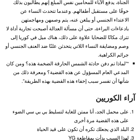
الجناة، يدفع الآباء للمحامين نفس المبلغ إنهم يطالبون بذلك
خوفًا على مستقبل أطفالهم. وعندما تتحدث النساء عن
الاعتداء الجنسي أو يبلغن عنه، يتم وصمهن ومهاجمتهن
بادعاءات البراءة، حتى أن مسألة العدالة أصبحت تجارية أداة لا
تترك مكانًا للضحايا علاوة على ذلك، هناك ميل في كوريا إلى
وصم ومضايقة النساء اللاتي يتحدثن علنًا ضد العنف الجنسي أو
جرائم الكراهية.
“”لماذا تم دفن حادثة الشمس الحارقة الضخمة هذه؟ ومن كان
المدعي العام المسؤول عن هذه القضية؟ ومعرفة ذلك من
شأنها أن تفسر سبب إخفاء هذه القضية بهذه الطريقة”.
آراء الكوريين
على محمل الجد، أنا ممتن للغاية لتسليط بي بي سي الضوء
على هذه القضية مرة أخرى
البلد الذي يجعلك تكره أن تكون على قيد الحياة
لهذا السبب بدأت بمقاطعة YG