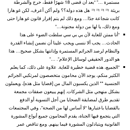
مستمرة …” “بعد أن قضى 18 شهرًا فقط، خرج والشرطة
بريئة ㅋㅋㅋㅋ هل هذه دولة؟؟ ولم أكن أعرف، لكن غو هارا
كانت شجاعة جدًا… ومع ذلك لم يتم إقرار قانون غو هارا حتى
ومع ذلك، يا لها من دولة مجنونة…”
“أنا ممتن للغاية لأن بي بي سي سلطت الضوء على هذا
الحادث… يجب ألا ننسى ويجب علينا أن نضمن إنشاء القدرة
والنظام لرصد الجرائم المستمرة وإدانتها بشكل صحيح… هذا
هو الدور الحقيقي لوسائل الإعلام”. …”
“الجميع، هذه قضية خطيرة للغاية. علاوة على ذلك، كما يعلم
الكثير منكم، يوجد الآن محامون متخصصون لمرتكبي الجرائم
الجنسية ** الذين يكسبون المال من [قضايا مثل هذه]، ويعملون
بشكل منهجي مثل الشركات. إنهم يبيعون صفقات مجمعة
تقديم طرق لمضايقة الضحايا من أجل التسوية أو الدفع
بالقضايا باعتبارها “لا أساس لها من الصحة”، وفي المجتمعات
التي يتجمع فيها الجناة، يقدم المحامون جميع أنواع المشورة
القانونية ويتبادلون المشورة فيما بينهم. ومع تناقص عمر