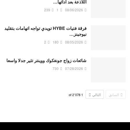
اللاذعة بعد أدائها…
239
1
08/06/2026
فرقة فتيات HYBE تويدي تواجه اتهامات بتقليد
نيوجينز…
2
180
08/05/2026
شائعات زواج جونغكوك ووينتر تثير جدلا واسعا
730
07/28/2026
السابق
التالي
2٬078
of
1