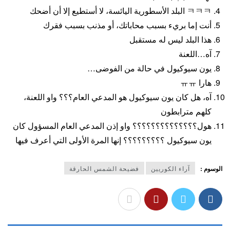
ㅋㅋㅋ البلد الأسطورية اليائسة، لا أستطيع إلا أن أضحك
أنت إما بريء بسبب محاباتك، أو مذنب بسبب فقرك
هذا البلد ليس له مستقبل
آه…اللعنة
يون سيوكيول في حالة من الفوضى…
هارا ㅠㅠ
آه، هل كان يون سيوكيول هو المدعي العام؟؟؟ واو اللعنة،
كلهم ​​​​مترابطون
هول؟؟؟؟؟؟؟؟؟؟؟؟؟؟ واو إذن المدعي العام المسؤول كان
يون سيوكيول ؟؟؟؟؟؟؟؟؟ إنها المرة الأولى التي أعرف فيها
الوسوم :
آراء الكوريين
فضيحة الشمس الحارقة