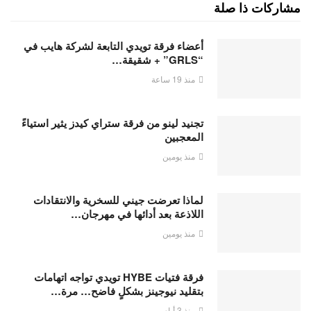
مشاركات ذا صلة
أعضاء فرقة تويدي التابعة لشركة هايب في
“GRLS” + شقيقة…
منذ 19 ساعة
تجنيد لينو من فرقة ستراي كيدز يثير استياءً
المعجبين
منذ يومين
لماذا تعرضت جيني للسخرية والانتقادات
اللاذعة بعد أدائها في مهرجان…
منذ يومين
فرقة فتيات HYBE تويدي تواجه اتهامات
بتقليد نيوجينز بشكلٍ فاضح… مرة…
منذ 3 أيام