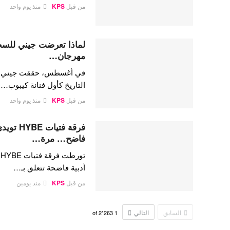
من قبل
KPS
منذ يوم واحد
لماذا تعرضت جيني للسخري
مهرجان…
في أغسطس، حققت جيني كيم،
التاريخ كأول فنانة كيبوب…
من قبل
KPS
منذ يوم واحد
فرقة فتي
فاضح… مرة…
ت
أدبية فاضحة تتعلق بـ…
من قبل
KPS
منذ يومين
السابق
التالي
2٬263
of
1