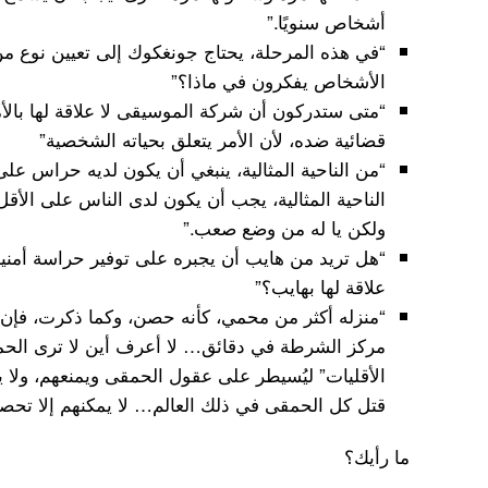
أشخاص سنويًا.”
“في هذه المرحلة، يحتاج جونغكوك إلى تعيين نوع م
الأشخاص يفكرون في ماذا؟”
“متى ستدركون أن شركة الموسيقى لا علاقة لها بال
قضائية ضده، لأن الأمر يتعلق بحياته الشخصية”
“من الناحية المثالية، ينبغي أن يكون لديه حراس ع
الناحية المثالية، يجب أن يكون لدى الناس على الأق
ولكن يا له من وضع صعب.”
“هل تريد من هايب أن يجبره على توفير حراسة أمني
علاقة لها بهايب؟”
“منزله أكثر من محمي، كأنه حصن، وكما ذكرت، فإ
مركز الشرطة في دقائق… لا أعرف أين لا ترى الحما
الأقليات” ليُسيطر على عقول الحمقى ويمنعهم، ولا 
قتل كل الحمقى في ذلك العالم… لا يمكنهم إلا تح
ما رأيك؟