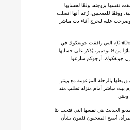
فت نفسها بزوجته، وفقًا لحسابها
. ووفقًا للمعجبين، زُعم أنها اتصلت
، وصرخت عليه ليخرج أثناء بث مباشر
كتب معجب: “عاجل: تشيدوري ياكومو (@ChiDoRiJungKook)، التي رافقت جونغكوك في
مطار إنتشون يوم 12 يوليو، موجودة الآن في كوريا. اعتبارًا من 9 نوفمبر، يُذكر على حسابها
HYA وتخطط لزيارة منزل جونغكوك. أرجوكم سارعوا
بان وربطها بالرحلة المزعومة مع وينتر
 ببث مباشر أمام منزله تطلب منه
وينتر.
ديو الحديث هي نفسها التي فتحت بثا
رأة، أصبح المعجبون قلقون بشأن