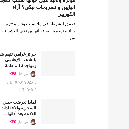
مؤثرة يابانية تنهي حياتها بسبب معجب
انهايبن و تصريحات نيكي؟ آراء
الكوريين
تحقق الشرطة في ملابسات وفاة مؤثرة
يابانية (معجبة بفرقة انهايبن) في العشرينات
من…
جوائز غرامي تتهم ب
بالتلاعب الإعلامي
ومهاجمة المنظمة
من قبل
KPS
6
07/31/2026
4
348
لماذا تعرضت جيني
للسخرية والانتقادات
اللاذعة بعد أدائها…
من قبل
KPS