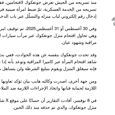
تسريحه من الخدمة العسكرية، تمّ ضبط امرأة صينية في 
إدخال رقم إلكتروني لباب منزله والتسلّل عبر باب الد
ك
ا
وفي 30 أغسطس أو 31 أغسط
وهي تحاول اقتحام منزل جونغكوك عبر مرآب سيارات ليل
مراقبة وشهود عيان.
شاهد اقتحام المرأة عبر كاميرا المراقبة وتوعد بأنه إذ
فإنه سيغلق المنزل ويقوم بتبليغ الشرطة ولن يتساهل م
ومن جهة أخرى، اصدرت وكالته هايب بيان تؤكد تعاونها 
اللازمة لحماية فنانها واتخاذ الإجراءات اللازمة ضد الملا
في 8 نو
منزل جونغكوك، والذي تم حذفه منذ ذلك الحين.