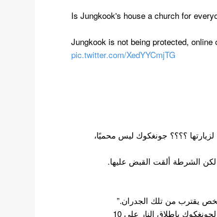
Is Jungkook's house a church for everyon
Jungkook is not being protected, online o
pic.twitter.com/XedYYCmjTG
زيارتها ؟؟؟؟ جونغكوك ليس محميًا،
 لكن الشرطة ألقت القبض عليها.
خص يقترب من تلك الجدران.”
“لقد قلتها مرة وسأقولها مرة أخرى، يجب أن يُسمح لجونغكوك بإطلاق النار على 10