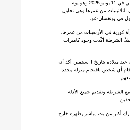
منذ تسريحه من الجيش تعرض جونغكوك لاقتحامين، ففي في 11 يونيو 2025 وهو يوم
الثلاثينيات من عمرها وهي تحاول
خول في يونغسان‑غو.
س 2025، تم توقيف امرأة كورية في الأربعينات من عمرها،
اً. الشرطة أكّدت وجود كاميرات
وقد تحدث جونغكوك بنفسه عن هذه الحوادث، ففي بث عيد ميلاده بتاريخ 1 سبتمبر، أكد أنه
ا قام أي شخص باقتحام منزله مجددا
عهم.
مع الشرطة وتقديم جميع الأدلة
حقين.
فمبر، أفادت التقارير أن حسابًا على موقع X شارك أكثر من بث مباشر يظهره خارج