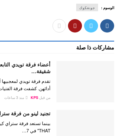
الوسوم :
جونغكوك
مشاركات ذا صلة
شقيقة…
تقدم فرقة تويدي لمعجبيها أ
أدائهن. كشفت فرقة الفتيا
من قبل
KPS
منذ 3 ساعات
تجنيد لينو من فرقة ستراي
THAT" في 7…