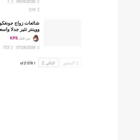
1
08/06/2026
216
شائعات زواج جونغكو
ووينتر تثير جدلا واسع
من قبل
KPS
723
07/28/2026
السابق
التالي
2٬078
of
1