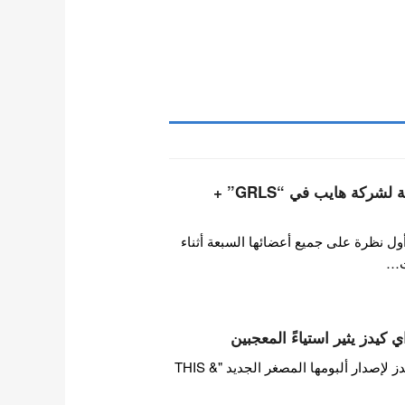
أعضاء فرقة تويدي التابعة لشركة هايب في “GRLS” +
ول نظرة على جميع أعضائها السبعة أثناء
ت…
 كيدز يثير استياءً المعجبين
بينما تستعد فرقة ستراي كيدز لإصدار ألبومها المصغر الجديد "THIS &