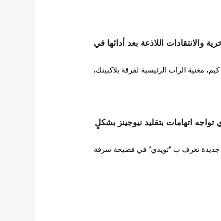
ة والانتقادات اللاذعة بعد أدائها في
 مغنية الراب الرئيسية لفرقة بلاكبينك،
ات HYBE تويدي تواجه اتهامات بتقليد نيوجينز بشكلٍ
ورطت فرقة فتيات HYBE جديدة تعرف ب "تويدي" في فضيحة سرقة