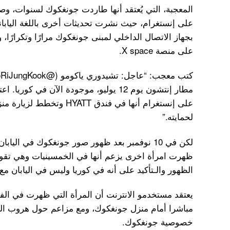
المعجبة، التي يُعتقد أنها طاردت جونغكوك لسنوات، وص
على إنستغرام، حيث نشرت تحديثات أخرى باللغة اليابانية
بجهاز الاتصال الداخلي لمبنى جونغكوك مرارًا وتكرارًا
على منصة X space.
على إنستغرام أنها في فندق TT
لحمايته.”
لكن في 10 نوفمبر بعد ظهور صور جونغكوك في اليا
ظهرت امرأة اخرى يزعم أنها في الخمسينيات وهي تقوم
الظهور والـتأكيد على أنه في كوريا وليس في اليابان مع 
يعتقد مستخدمو الانترنت أن المرأة التي ظهرت في الفي
مباشرا أمام منزل جونغكوك، ومع مزاعم حول هروب الم
خصوصية جونغكوك.