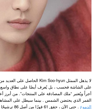
لا يذهل الممثل Kim Soo-hyun الحاص
على الشاشة فحسب ، بل يُعرف أيضًا على نطاق واسع بأن
أجراً ويُعتبر “ملك المصادقة على المنتجات”. من أبرز 
القمر الذي يحتضن الشمس . بينما سيطل على المشاه
الدموع
. حتى الآن ، حق