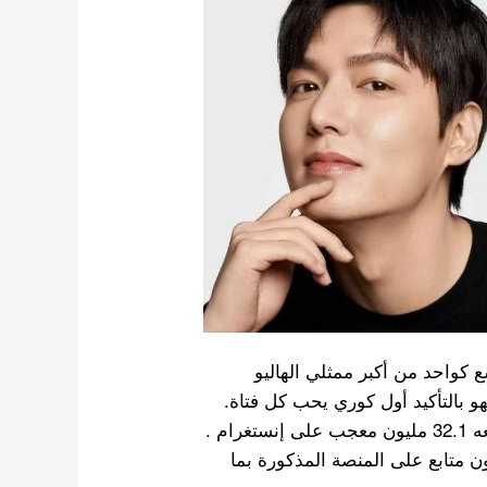
ع كواحد من أكبر ممثلي الهاليو
و بالتأكيد أول كوري يحب كل فتاة.
يشار إليه باسم “ملك وسائل التواصل الاجتماعي” ، ويتبعه 32.1 مليون معجب على إنستغرام .
لمشاهير الكوريين الذين حصلوا على 20 مليون متابع على المنصة المذكورة بما