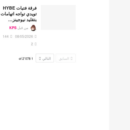
فرقة فتيات HYBE
تويدي تواجه اتهامات
بتقليد نيوجينز…
من قبل
KPS
144
08/05/2026
2
السابق
التالي
2٬078
of
1