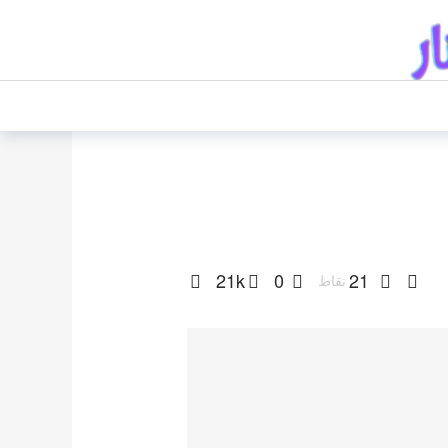
21k
0
21
نقاط