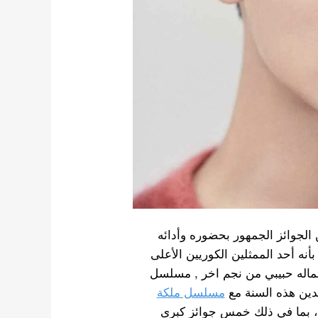
ل على العديد من الجوائز الجمهور بحضوره وأدائه
ه أحد الممثلين الكوريين الأعلى
أعماله حبيبي من نجم اخر , مسلسل
دين هذه السنة مع
مسلسل ملكة
ق 61 فوزًا من أصل 86 ترشيحًا ، بما في ذلك خمس جوائز كبرى