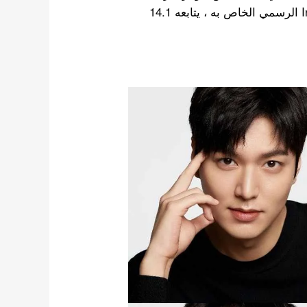
(Daesang). في عام 2020 فقط أطلق موقع Instagram الرسمي الخاص به ، يتابعه 14.1