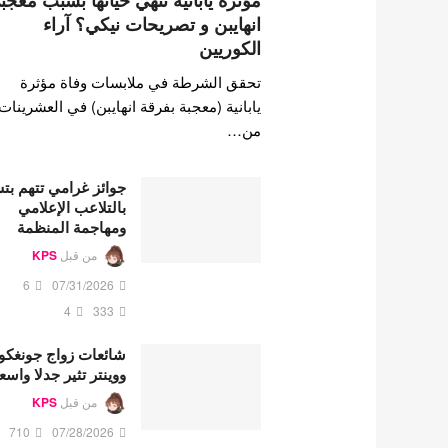
مؤثرة يابانية تنهي حياتها بسبب معجب
انهايبن و تصريحات نيكي؟ آراء
الكوريين
تحقق الشرطة في ملابسات وفاة مؤثرة
يابانية (معجبة بفرقة انهايبن) في العشرينات
من…
جوائز غرامي تتهم ب
بالتلاعب الإعلامي
ومهاجمة المنظمة
من قبل
KPS
6
07/31/2026
4
333
شائعات زواج جونغكو
ووينتر تثير جدلا واسع
من قبل
KPS
710
07/28/2026