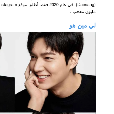
مليون معجب .
لي مين هو