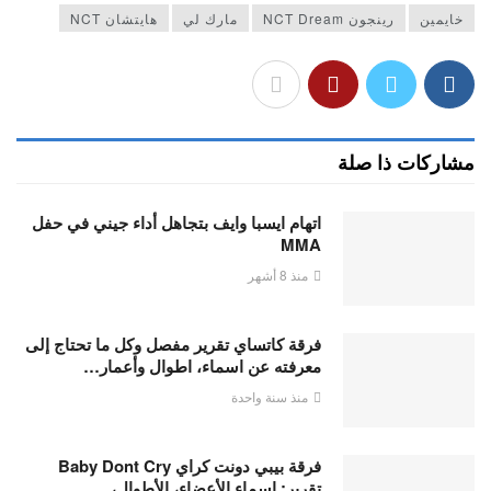
خايمين
رينجون NCT Dream
مارك لي
هايتشان NCT
مشاركات ذا صلة
اتهام ايسبا وايف بتجاهل أداء جيني في حفل
MMA
منذ 8 أشهر
فرقة كاتساي تقرير مفصل وكل ما تحتاج إلى
معرفته عن اسماء، اطوال وأعمار…
منذ سنة واحدة
فرقة بيبي دونت كراي Baby Dont Cry
تقرير: اسماء الأعضاء، الأطوال،…