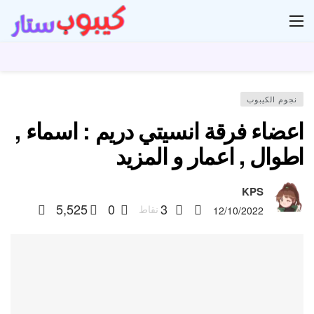
ار
نجوم الكيبوب
اعضاء فرقة انسيتي دريم : اسماء ,
اطوال , اعمار و المزيد
KPS
5,525
0
3
نقاط
12/10/2022