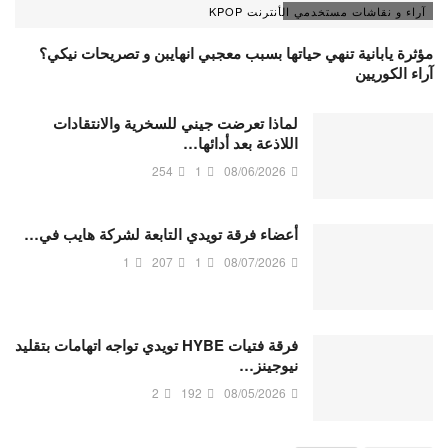
آراء و نقاشات مستخدمي الأنترنت KPOP
مؤثرة يابانية تنهي حياتها بسبب معجبي انهايبن و تصريحات نيكي؟
آراء الكوريين
لماذا تعرضت جيني للسخرية والانتقادات
اللاذعة بعد أدائها…
254
1
08/06/2026
أعضاء فرقة تويدي التابعة لشركة هايب في…
1
207
1
08/07/2026
فرقة فتيات HYBE تويدي تواجه اتهامات بتقليد
نيوجينز…
2
192
08/05/2026