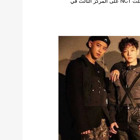
مع مؤشر سمعة العلامة التجارية البالغ 3،827،415 ، حصلت NCT على المركز الثالث في