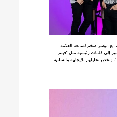
جارية مع مؤشر ضخم لسمعة العلامة
7 . في فبراير ، انضمت BTS بشكل كبير إلى كلمات رئيسية مثل “فيلم
حفلة موسيقية” والتي تشير إلى عرضهم “Yet To Come”. ولخص تحليلهم للإيجابية والسلبية