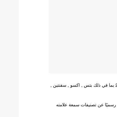
تحقق من اشهر 10 فرق كيبوب فتيان لشهر فبراير 2023 بما في ذلك بتس , اكسو , سفنتين ,
ي رسميًا عن تصنيفات سمعة علامته