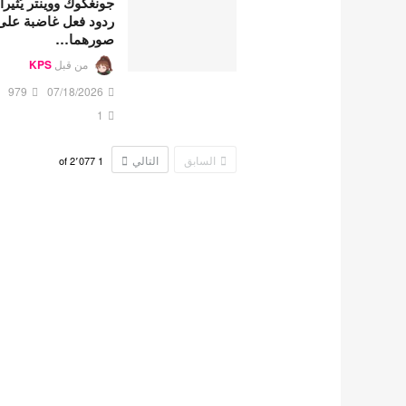
جونغكوك ووينتر يُثيرا
ردود فعل غاضبة على
صورهما…
من قبل
KPS
979
07/18/2026
1
السابق
التالي
2٬077
of
1