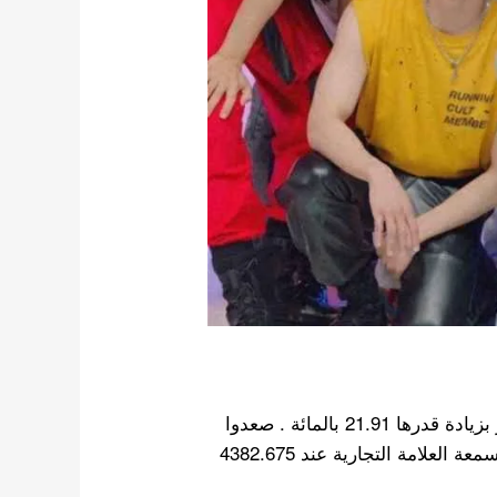
قامت SEVENTEEN بتحسين درجاتها السابقة في يناير بزيادة قدرها 21.91 بالمائة . صعدوا
علامة التجارية عند 4382.675