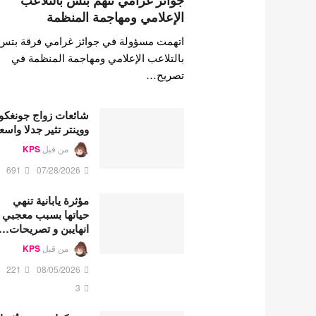
جوائز غرامي تتهم بتس بالتلاعب
الإعلامي ومهاجمة المنظمة
اتهمت مسؤولة في جوائز غرامي فرقة بتس
بالتلاعب الإعلامي ومهاجمة المنظمة في
تصريح…
شائعات زواج جونغكو
ووينتر تثير جدلا واسع
من قبل
KPS
691
07/28/2026
مؤثرة يابانية تنهي
حياتها بسبب معجبي
انهايبن و تصريحات…
من قبل
KPS
221
08/05/2026
3