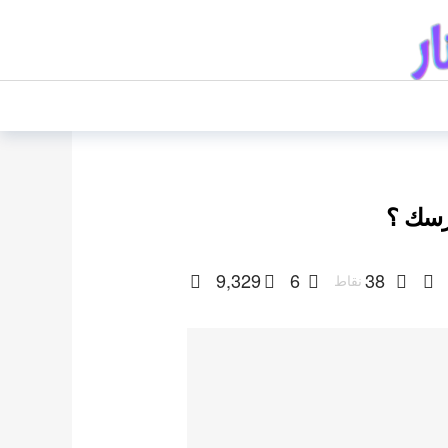
9,329
6
38
نقاط