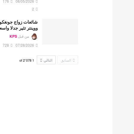
176
08/05/2026
2
شائعات زواج جونغكو
ووينتر تثير جدلا واسع
من قبل
KPS
728
07/28/2026
السابق
التالي
2٬078
of
1