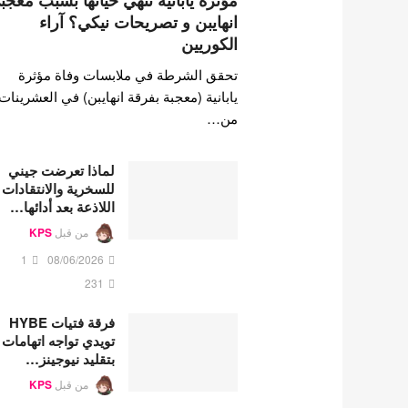
مؤثرة يابانية تنهي حياتها بسبب معجب
انهايبن و تصريحات نيكي؟ آراء
الكوريين
تحقق الشرطة في ملابسات وفاة مؤثرة
يابانية (معجبة بفرقة انهايبن) في العشرينات
من…
لماذا تعرضت جيني
للسخرية والانتقادات
اللاذعة بعد أدائها…
من قبل
KPS
1
08/06/2026
231
فرقة فتيات HYBE
تويدي تواجه اتهامات
بتقليد نيوجينز…
من قبل
KPS