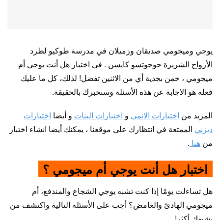
يوجي وميجومي صديقان وزميلان في مدرسة طوكيو لطرد
الأرواح الشريرة جوجوتسو كايسن . في اختبار هل أنت يوجي أم
ميجومي ، خمن بجدية أي من الاثنين تفضل! لذلك، كل ما عليك
فعله هو الاجابة عن هذه الأسئلة وسنخبرك بالحقيقة.
المزيد من
اختبارات الانمي
و
اختبارات البنات
و أيضا
اختبارات
ديزني
الممتعة في انتظارك على موقعنا ، يمكنك أيضا انشاء اختبار
من
هنا
.
اختبار هل أنت يوجي أم ميجومي ؟
هل تساءلت يومًا إذا كنت تشبه يوجي الشجاع والمندفع، أم
ميجومي الهادئ والغامض؟ أجب على الأسئلة التالية واكتشف من
يشبهك أكثر!