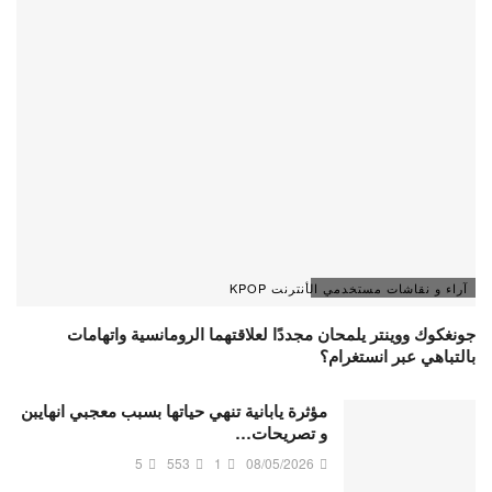
آراء و نقاشات مستخدمي الأنترنت KPOP
جونغكوك ووينتر يلمحان مجددًا لعلاقتهما الرومانسية واتهامات
بالتباهي عبر انستغرام؟
مؤثرة يابانية تنهي حياتها بسبب معجبي انهايبن
و تصريحات…
5
553
1
08/05/2026