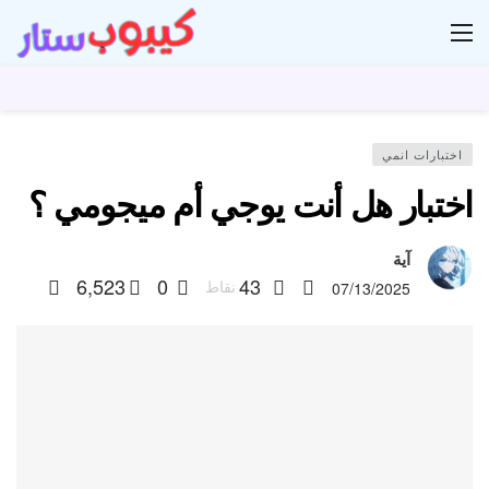
ار
اختبارات انمي
اختبار هل أنت يوجي أم ميجومي ؟
آية
6,523
0
43
نقاط
07/13/2025