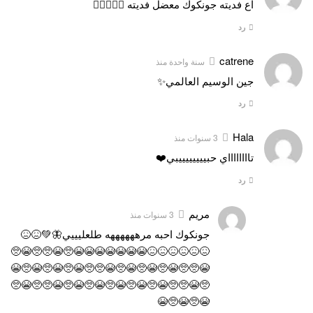
اع فديته جونكوك معضل فديته 👈🏻👉🏻🎀
رد
catrene
سنة واحدة منذ
جين الوسيم العالمي✨
رد
Hala
3 سنوات منذ
تااااااااي حبييييييييبي❤️
رد
مريم
3 سنوات منذ
جونكوك احبه مرههههههه طلعليييي🦋💚😖😖
😖😖😖😖😖😖😭😭😭😭😭😭😭🥺😭🥺🥺😭🥺
😭🥺🥺😭🥺😭🥺😭🥺😭🥺🥺😭🥺😭🥺😭🥺😭
🥺😭🥺🥺😭🥺😭🥺😭🥺😭🥺😭🥺😭🥺🥺😭🥺
😭🥺😭🥺😭