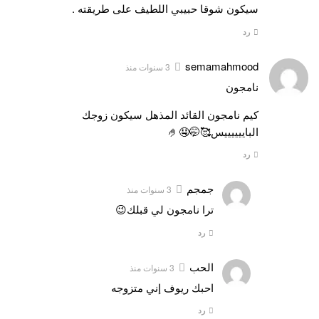
سيكون شوقا حبيبي اللطيف على طريقته .
رد
semamahmood
3 سنوات منذ
نامجون
كيم نامجون القائد المذهل سيكون زوجك
الباييييييس🥰🤭🤤🤌
رد
جمجم
3 سنوات منذ
ترا نامجون لي قبلك😉
رد
الحب
3 سنوات منذ
احبك ريوف إني متزوجه
رد