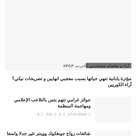
آراء و نقاشات مستخدمي الأنترنت KPOP
مؤثرة يابانية تنهي حياتها بسبب معجبي انهايبن و تصريحات نيكي؟
آراء الكوريين
جوائز غرامي تتهم بتس بالتلاعب الإعلامي
ومهاجمة المنظمة
4
330
6
07/31/2026
شائعات زواج جونغكوك ووينتر تثير جدلا واسعا