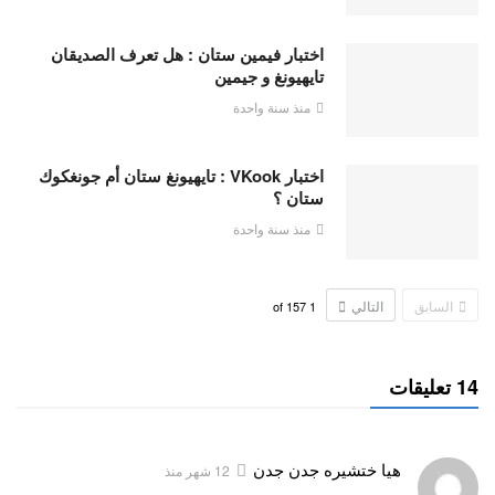
اختبار فيمين ستان : هل تعرف الصديقان
تايهيونغ و جيمين
منذ سنة واحدة
اختبار VKook : تايهيونغ ستان أم جونغكوك
ستان ؟
منذ سنة واحدة
السابق
التالي
157
of
1
14 تعليقات
هيا ختشيره جدن جدن
12 شهر منذ