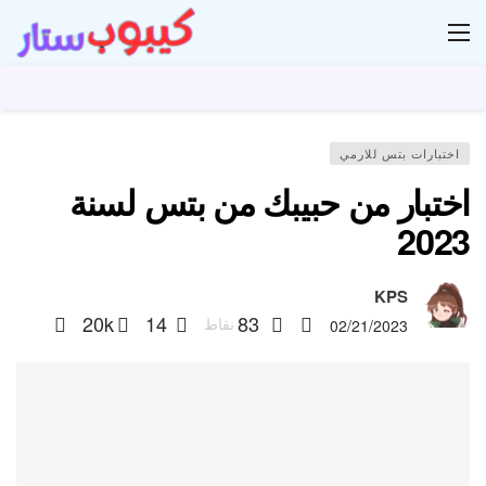
ار
اختبارات بتس للارمي
اختبار من حبيبك من بتس لسنة
2023
KPS
20k
14
83
نقاط
02/21/2023