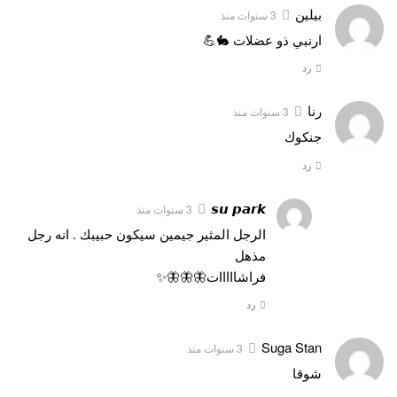
بيلين
3 سنوات منذ
ارنبي ذو عضلات 🐇💪
رد
رنا
3 سنوات منذ
جنكوك
رد
𝙨𝙪 𝙥𝙖𝙧𝙠
3 سنوات منذ
الرجل المثير جيمين سيكون حبيبك . انه رجل
مذهل
فراشااااات🦋🦋🦋✨
رد
Suga Stan
3 سنوات منذ
شوقا