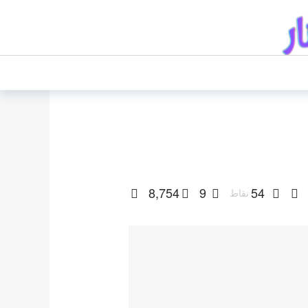
8,754
9
54
نقاط