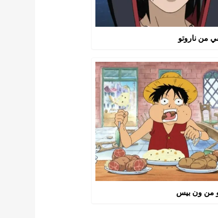
ي من ناروتو
 من ون بيس