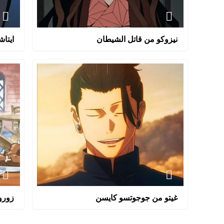
نيزوكو من قاتل الشيطان
ايتاش
غيتو من جوجوتسو كايسن
زورو