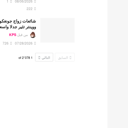
1
08/06/2026
222
شائعات زواج جونغكو
ووينتر تثير جدلا واسع
من قبل
KPS
726
07/28/2026
السابق
التالي
2٬078
of
1