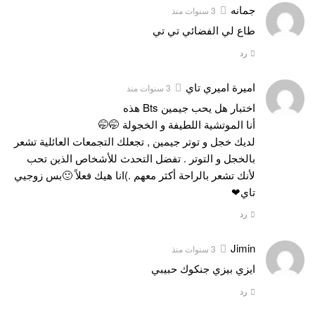
جمانه
3 سنوات منذ
طاع لي الفضائي تي تي
رد
اميرة اميري تاي
3 سنوات منذ
اختبار هل يحب جيمين Bts هذه
أنا الموتشية اللطيفة و الخجولة 🤭🤭
لديك خجل و توتر جيمين , تجعلك التجمعات العائلية تشعر
بالخجل و التوتر . تفضل التحدث للأشخاص الذين تحب
لأنك تشعر بالراحة أكثر معهم .)انا هيك فعلاً 🙂بس زوجيي
تاي❤
رد
Jimin
3 سنوات منذ
ايزي بيزي جنكوك حبيبي
رد