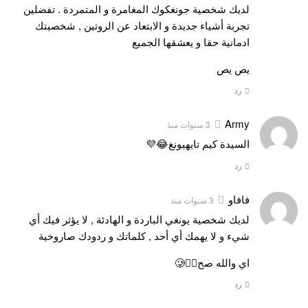
لديك شخصية جونغكوك المغامرة و المتمردة . تفضلين
تجربة أشياء جديدة و الابتعاد عن الروتين , شخصيتك
ادمانية حقا و يعشقها الجميع
يص يص
رد
Army
3 سنوات منذ
السيدة كيم تايهيونغ😂💜
رد
فافاو
3 سنوات منذ
لديك شخصية يونغي الباردة و الهادئة , لا يؤثر فيك أي
شيء و لا يهمك أي أحد , كلماتك و ردودك صاروخية
اي والله صح👍🏻🥲
رد