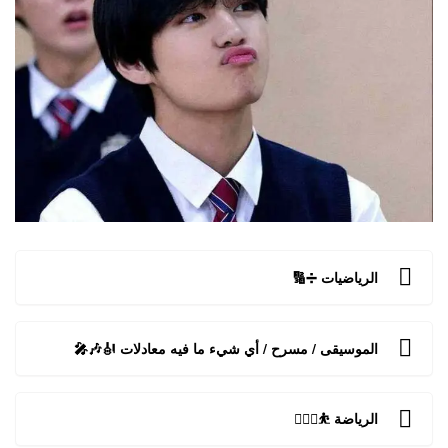
الرياضيات ➗🔢
الموسيقى / مسرح / أي شيء ما فيه معادلات 🎻🎶🎤
الرياضة ⛹️🏋️‍♂️🤸