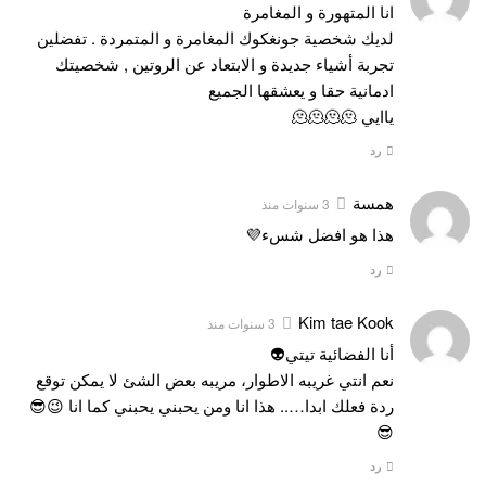
انا المتهورة و المغامرة
لديك شخصية جونغكوك المغامرة و المتمردة . تفضلين
تجربة أشياء جديدة و الابتعاد عن الروتين , شخصيتك
ادمانية حقا و يعشقها الجميع
ياايي 🫠🫠🫠🫠
رد
همسة
3 سنوات منذ
هذا هو افضل شسء💜
رد
Kim tae Kook
3 سنوات منذ
أنا الفضائية تيتي👽
نعم انتي غريبه الاطوار، مريبه بعض الشئ لا يمكن توقع
ردة فعلك ابدا….. هذا انا ومن يحبني يحبني كما انا 😉😎
😎
رد