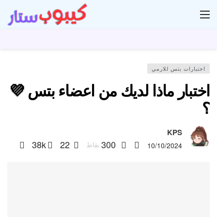
ار
اختبارات بتس للارمي
اختبار ماذا لديك من اعضاء بتس 💜
؟
KPS
38k
22
300
نقاط
10/10/2024