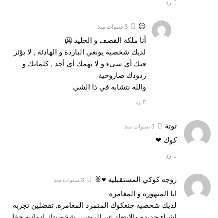
رد
😑
3 سنوات منذ
أنا ملكة القصف و الجليد 🥶
لديك شخصية يونغي الباردة و الهادئة , لا يؤثر
فيك أي شيء و لا يهمك أي أحد , كلماتك و
ردودك صاروخية
والله نتشابه في ذا الشي
رد
توتة
3 سنوات منذ
كوك ❤
رد
زوجه كوكي المستقبليه ♥️🐰
3 سنوات منذ
انا المتهوره و المغامره
لديك شخصيه جنغكوك المتمرد المغامره. تفضلين تجربه
اشياء جديده والابتعاد عن الروتين، شخصيتك ادمانيه حقا