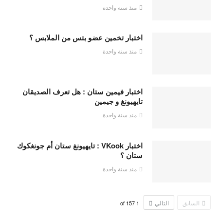
منذ سنة واحدة
اختبار تخمين عضو بتس من الملابس ؟
منذ سنة واحدة
اختبار فيمين ستان : هل تعرف الصديقان
تايهيونغ و جيمين
منذ سنة واحدة
اختبار VKook : تايهيونغ ستان أم جونغكوك
ستان ؟
منذ سنة واحدة
السابق
التالي
157
of
1