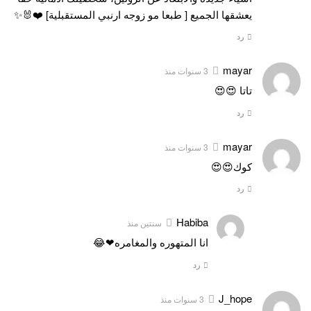
يعشقها الجميع [ طبعا مو زوجه ارنبي المستقبلية] ❤️🐰✨
رد
mayar
3 سنوات منذ
تاتا 😍😍
رد
mayar
3 سنوات منذ
كوك😍😍
رد
Habiba
سنتين منذ
انا المتهوره والمغامره❤😂
رد
J_hope
3 سنوات منذ