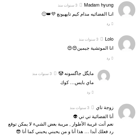
Madam hyung
3 سنوات منذ
انـا الفضائيه مدام كيم تايهيونغ 💜👑🙂
رد
Lolo
3 سنوات منذ
انا الموتشية جيمين😍😍
رد
مايگل جاگسونه 🤡
3 سنوات منذ
ماي بايس… كوك
رد
زوجة تاي
3 سنوات منذ
أنا الفضائية تي تي 👽
نعم أنت غريبة الأطوار , مريبة بعض الشيء لا يمكن توقع
رد فعلك أبدا … هذا أنا و من يحبني يحبني كما أنا 😎