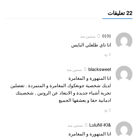
22 تعليقات
이아
سنتين منذ
انا تاي طلعلي البايس
رد
blacksweet
سنتين منذ
انا المتهورة و المغامرة
لديك شخصية جونغكوك المغامرة و المتمردة . تفضلين
تجربة أشياء جديدة و الابتعاد عن الروتين , شخصيتك
ادمانية حقا و يعشقها الجميع
رد
&LuluNI-KI
سنتين منذ
انا المتهورة و المغامرة