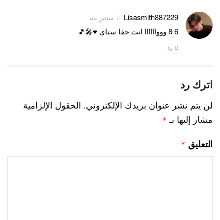
Lisasmith887229
سنتين منذ
6 8 ووواااااا انت حقا ستاي ♥🎤🎵
رد
اترك رد
لن يتم نشر عنوان بريدك الإلكتروني.
الحقول الإلزامية
مشار إليها بـ
*
التعليق
*