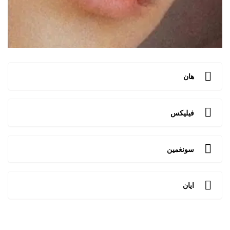
هان
فيليكس
سونغمين
ايان