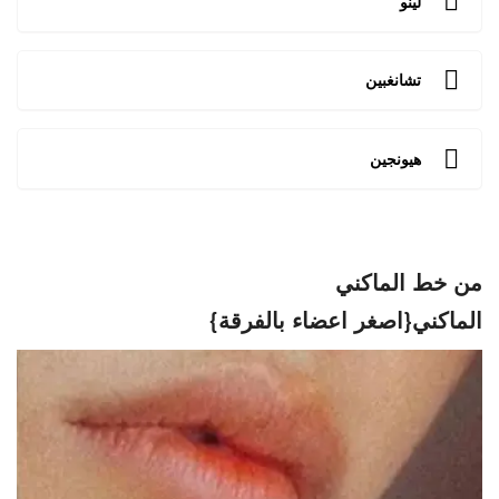
لينو
تشانغبين
هيونجين
من خط الماكني
الماكني{اصغر اعضاء بالفرقة}