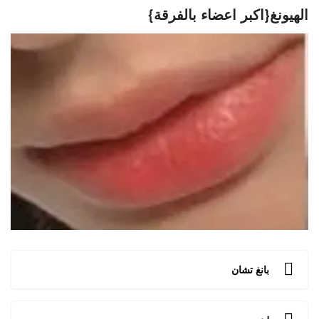
الهيونغ{اكبر اعضاء بالفرقة}
بانغ تشان