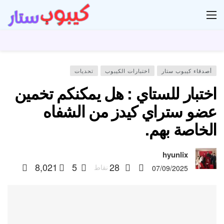
ار
أصدقاء كيبوب ستار
اختبارات الكيبوب
تحديات
اختبار للستاي : هل يمكنكم تخمين
عضو ستراي كيدز من الشفاه
الخاصة بهم.
hyunlix
8,021
5
28
نقاط
07/09/2025