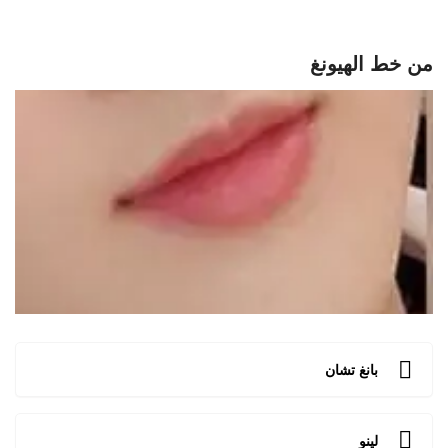
من خط الهيونغ
بانغ تشان
لينو