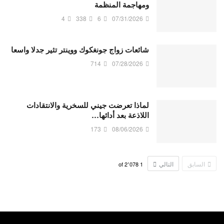
ومهاجمة المنظمة
4
338
6
07/31/2026
شائعات زواج جونغكوك ووينتر تثير جدلا واسعا
714
07/28/2026
لماذا تعرضت جيني للسخرية والانتقادات
اللاذعة بعد أدائها…
173
08/06/2026
السابق
التالي
2٬078
of
1