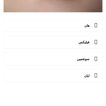
هان
فيليكس
سونغمين
ايان