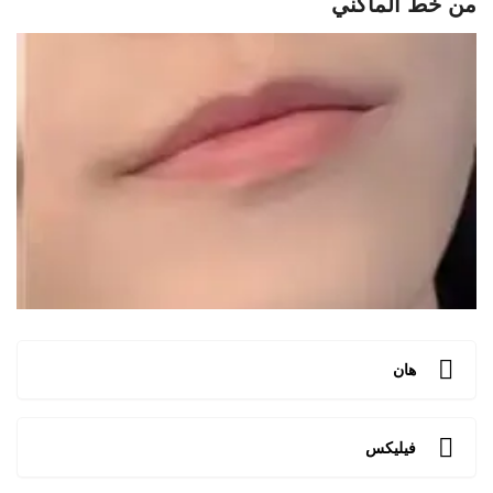
من خط الماكني
هان
فيليكس