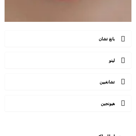
بانغ تشان
لينو
تشانغبين
هيونجين