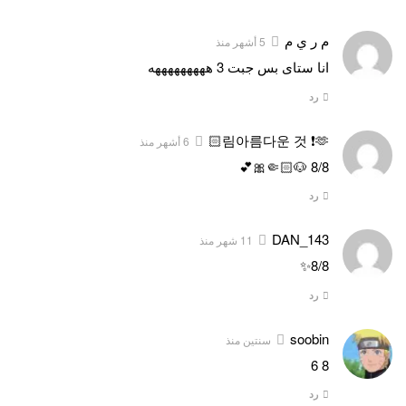
م ر ي م
5 أشهر منذ
انا ستاى بس جبت 3 هههههههههه
رد
림아름다운 것 ❗🫶🏻
6 أشهر منذ
8/8 🐶🤏🏻🎀💕
رد
DAN_143
11 شهر منذ
8/8✨
رد
soobin
سنتين منذ
8 6
رد