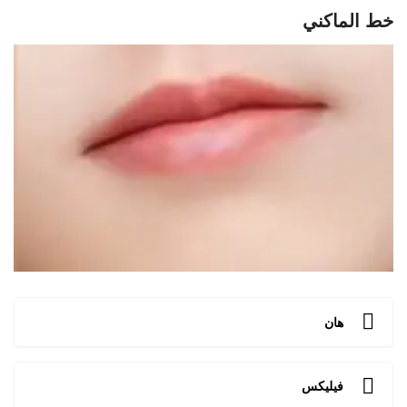
خط الماكني
هان
فيليكس