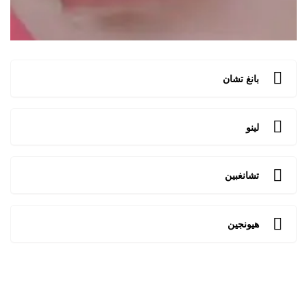
بانغ تشان
لينو
تشانغبين
هيونجين