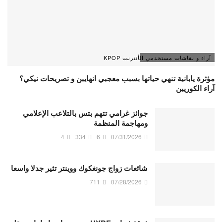
آراء و نقاشات مستخدمي الأنترنت KPOP
مؤثرة يابانية تنهي حياتها بسبب معجبي انهايبن و تصريحات نيكي؟
آراء الكوريين
جوائز غرامي تتهم بتس بالتلاعب الإعلامي
ومهاجمة المنظمة
4
334
6
07/31/2026
شائعات زواج جونغكوك ووينتر تثير جدلا واسعا
711
07/28/2026