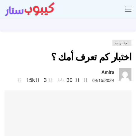
ار
اختبارات
اختبار كم تعرف أمك ؟
Amira
15k
3
30
نقاط
04/15/2024