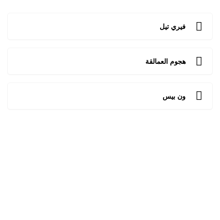
فيري تيل
هجوم العمالقة
ون بيس