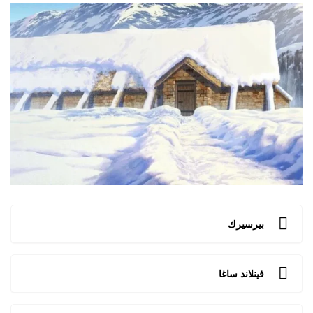
بيرسيرك
فينلاند ساغا