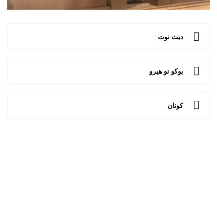
ديث نوت
بوكو نو هيرو
كونان