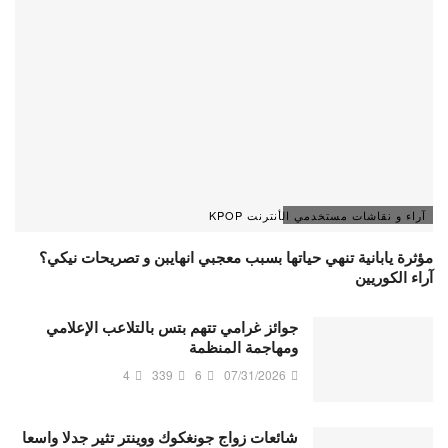
آراء و نقاشات مستخدمي الأنترنت KPOP
مؤثرة يابانية تنهي حياتها بسبب معجبي انهايبن و تصريحات نيكي؟
آراء الكوريين
جوائز غرامي تتهم بتس بالتلاعب الإعلامي
ومهاجمة المنظمة
4
339
6
07/31/2026
شائعات زواج جونغكوك ووينتر تثير جدلا واسعا