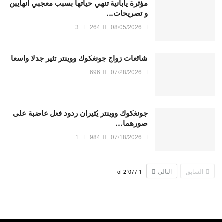
مؤثرة يابانية تنهي حياتها بسبب معجبي انهايبن
و تصريحات…
3
264
08/05/2026
شائعات زواج جونغكوك ووينتر تثير جدلا واسعا
696
07/28/2026
جونغكوك ووينتر يُثيران ردود فعل غاضبة على
صورهما…
1
984
07/18/2026
السابق
التالي
2٬077
of
1