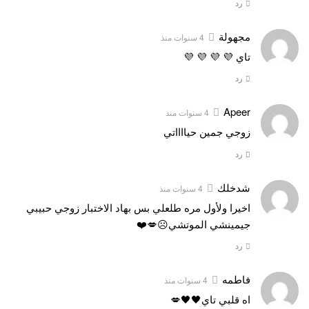
رد
مجهولة
4 سنوات منذ
تاي 💜 💜 💜 💜
رد
Apeer
4 سنوات منذ
زوجي جمين حيااااتي
رد
شدخلك
4 سنوات منذ
اخيرا ولأول مره طلعلي بس بهاد الاختبار زوجي حبيبي
جيمينشي الموتشي☹️💋❤️
رد
فاطمه
4 سنوات منذ
اه قلبي تاي🖤🖤💋