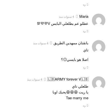
رد
Maria
4 سنوات منذ
عطلو عم يطلعلي البايس V💜💜💯
رد
بانقتان ممهدين الطريق
4 سنوات منذ
تاي
اصلا هو بايسي🙂؟
رد
🇱🇧ARMY forever V🇱🇧
4 سنوات منذ
طلعلي تاي
يا ريت 😩😩😩بحبك اوبا
Tae marry me
رد