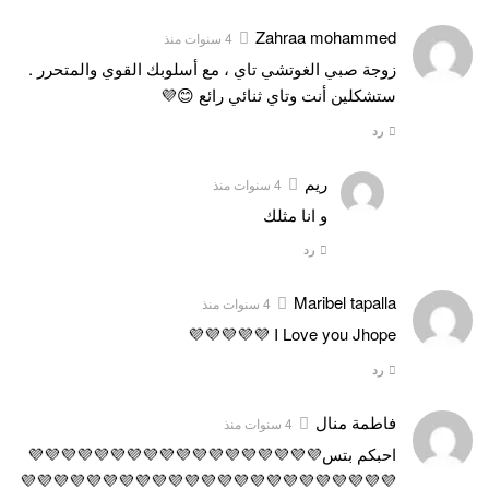
Zahraa mohammed
4 سنوات منذ
زوجة صبي الغوتشي تاي ، مع أسلوبك القوي والمتحرر .
ستشكلين أنت وتاي ثنائي رائع 😊💜
رد
ريم
4 سنوات منذ
و انا مثلك
رد
Maribel tapalla
4 سنوات منذ
I Love you Jhope 💜💜💜💜💜
رد
فاطمة منال
4 سنوات منذ
احبكم بتس💜💜💜💜💜💜💜💜💜💜💜💜💜💜💜💜💜💜
💜💜💜💜💜💜💜💜💜💜💜💜💜💜💜💜💜💜💜💜💜💜💜