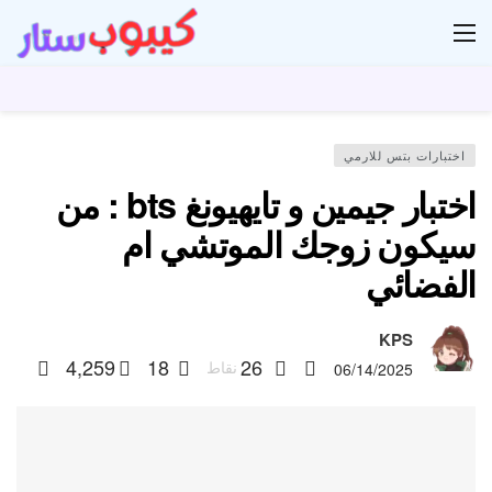
ار
اختبارات بتس للارمي
اختبار جيمين و تايهيونغ bts : من
سيكون زوجك الموتشي ام
الفضائي
KPS
4,259
18
26
نقاط
06/14/2025