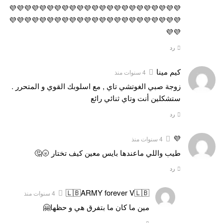
💜💜💜💜💜💜💜💜💜💜💜💜💜💜💜💜💜💜💜💜💜💜💜
💜💜💜💜💜💜💜💜💜💜💜💜💜💜💜💜💜💜💜💜💜💜💜
💜💜
رد
كيم مينا
4 سنوات منذ
زوجة صبي الغوتشي تاي , مع اسلوبك القوي و المتحرر .
ستشكلين أنت وتاي ثنائي رائع
رد
💜
4 سنوات منذ
طيب واللي ماعندها بايس معين كيف تختار 🌝🤔
رد
🇱🇧ARMY forever V🇱🇧
4 سنوات منذ
مين ما كان ما بتفرق هي و حظها🤗