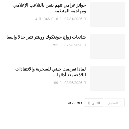
جوائز غرامي تتهم بتس بالتلاعب الإعلامي
ومهاجمة المنظمة
4
346
6
07/31/2026
شائعات زواج جونغكوك ووينتر تثير جدلا واسعا
721
07/28/2026
لماذا تعرضت جيني للسخرية والانتقادات
اللاذعة بعد أدائها…
199
08/06/2026
السابق
التالي
2٬078
of
1