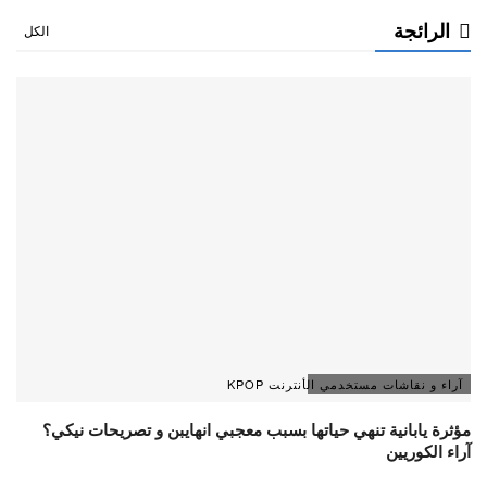
الرائجة
الكل
آراء و نقاشات مستخدمي الأنترنت KPOP
مؤثرة يابانية تنهي حياتها بسبب معجبي انهايبن و تصريحات نيكي؟
آراء الكوريين