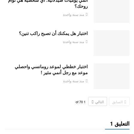
انمي يوميات صيدلانية: أي شخصية هي توأم
روحك؟
منذ سنة واحدة
اختبار هل يمكنك أن تصبح راكب تنين؟
منذ سنة واحدة
اختبار خططي لموعد رومانسي واحصلي
موعد مع رجل أنمي مثير !
منذ سنة واحدة
السابق
التالي
70
of
1
التعليق 1