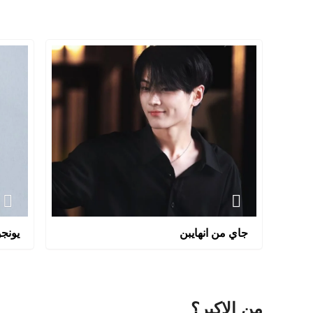
جاي من انهايبن
يونجو
من الاكبر؟