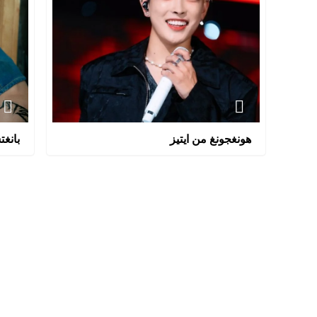
هونغجونغ من ايتيز
بانغ