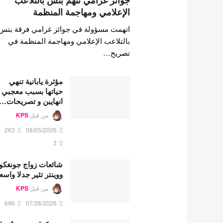
جوائز غرامي تتهم بتس بالتلاعب
الإعلامي ومهاجمة المنظمة
اتهمت مسؤولة في جوائز غرامي فرقة بتس
بالتلاعب الإعلامي ومهاجمة المنظمة في
تصريح…
مؤثرة يابانية تنهي
حياتها بسبب معجبي
انهايبن و تصريحات…
من قبل
KPS
263
08/05/2026
3
شائعات زواج جونغكو
ووينتر تثير جدلا واسع
من قبل
KPS
696
07/28/2026