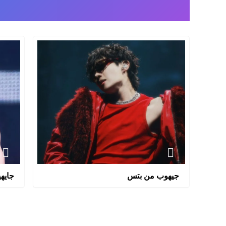
جيهوب من بتس
جايه