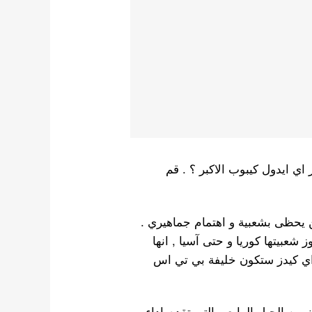
ر اي ايدول كيبوب الاكبر ؟ . قم
ن يحظى بشعبية و اهتمام جماهيري .
 شعبيتها كوريا و حتى آسيا , انها
راي كيدز ستكون خليفة بي تي اس
من الجيل الرابع و التي تقدم اداء