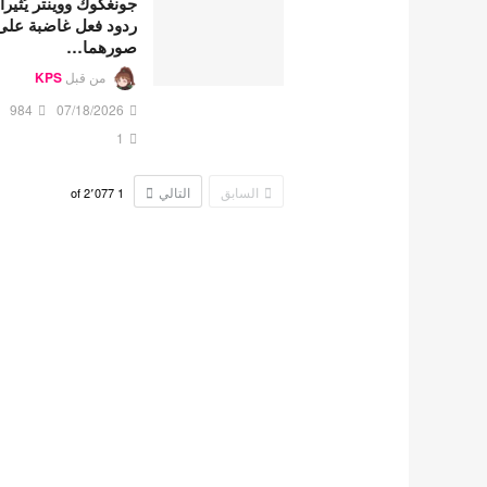
جونغكوك ووينتر يُثيرا
ردود فعل غاضبة على
صورهما…
من قبل
KPS
984
07/18/2026
1
السابق
التالي
2٬077
of
1