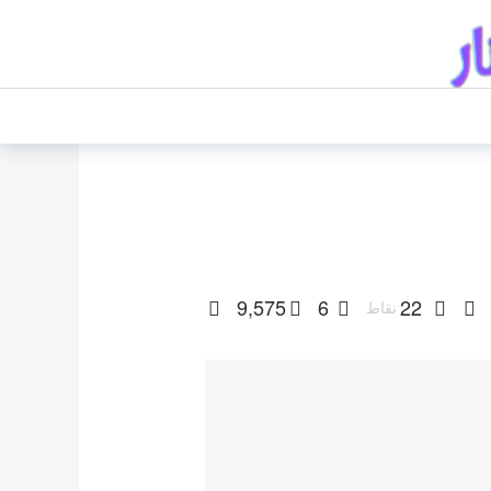
9,575
6
22
نقاط