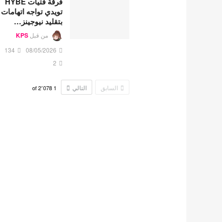
فرقة فتيات HYBE
تويدي تواجه اتهامات
بتقليد نيوجينز…
من قبل
KPS
134
08/05/2026
2
السابق
التالي
2٬078
of
1