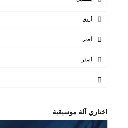
أزرق
أحمر
أصفر
اختاري آلة موسيقية