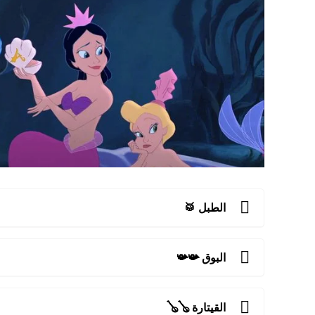
الطبل 🥁
البوق 📯📯
القيتارة 🪕🪕