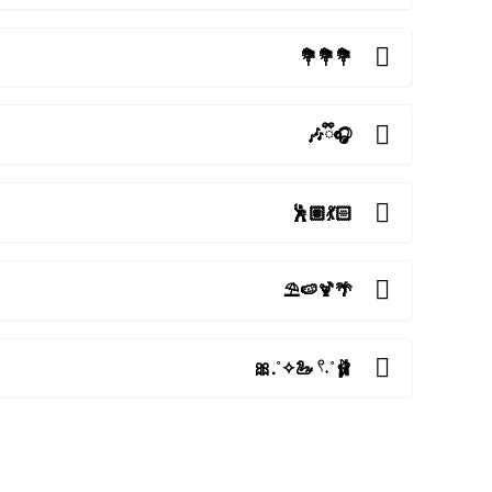
💐💐💐
🎧ྀི🎶
💃🏻🕺🏽
🌴🍹🍉⛱️
🩰˚˖𓍢 🦢✧˚.🎀