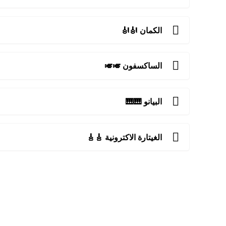
الكمان 🎻🎻
الساكسفون 🎺🎺
البيانو 🎹🎹
الغيتارة الاكترونية 🎸🎸