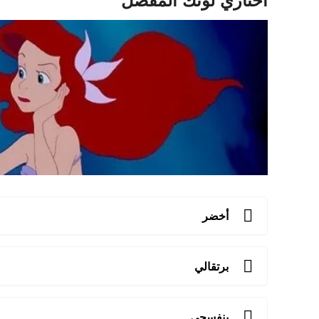
أخضر
برتقالي
بنفسجي