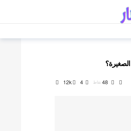
 الصغيرة؟
12k
4
48
نقاط