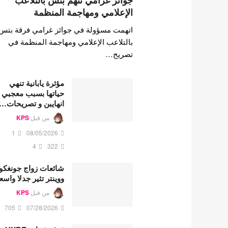
جوائز غرامي تتهم بتس بالتلاعب
الإعلامي ومهاجمة المنظمة
اتهمت مسؤولة في جوائز غرامي فرقة بتس
بالتلاعب الإعلامي ومهاجمة المنظمة في
تصريح…
مؤثرة يابانية تنهي
حياتها بسبب معجبي
انهايبن و تصريحات…
من قبل
KPS
1
08/05/2026
4
322
شائعات زواج جونغكو
ووينتر تثير جدلا واسع
من قبل
KPS
705
07/28/2026