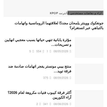
آراء و نقاشات مستخدمي الأنترنت KPOP
جونغكوك ووينتر يلمحان مجددًا لعلاقتهما الرومانسية واتهامات
بالتباهي عبر انستغرام؟
مؤثرة يابانية تنهي حياتها بسبب معجبي انهايبن
و تصريحات…
5
554
1
08/05/2026
منتج بيبي مونستر يفجر اتهامات صادمة ضد
فرقة تويد…
375
08/09/2026
أكثر فرقة كيبوب فتيات مكروهة لعام 2026؟
آراء الكوريين
2
341
08/08/2026