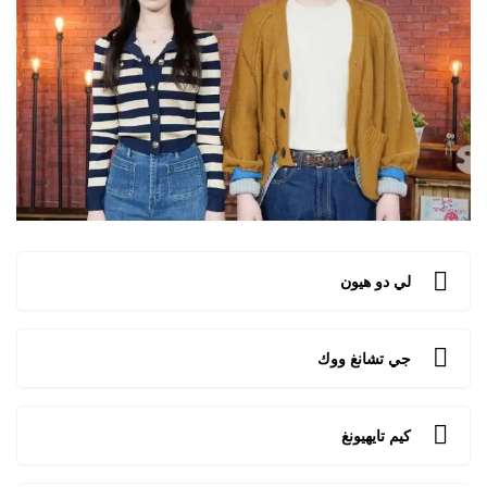
لي دو هيون
جي تشانغ ووك
كيم تايهيونغ