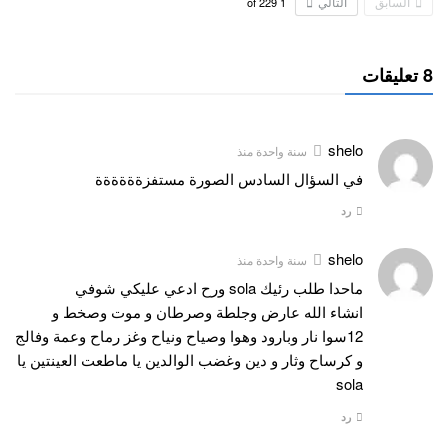
السابق
التالي
229
of
1
8 تعليقات
shelo
سنة واحدة منذ
في السؤال السادس الصورة مستفزةةةةةة
رد
shelo
سنة واحدة منذ
ماحدا طلب رئيك sola ورح ادعي عليكي شوفي
انشاء الله عارض وجلطة وصرطان و موت وصخط و
12سوا نار وبارود وهوا وصياح ونياح وغز رماح وعمة وفالج
و كرساح وثار و دين وغضب الوالدين يا ماطعت العينتين يا
sola
رد