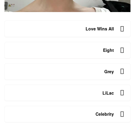
Love Wins All
Eight
Grey
LiLac
Celebrity