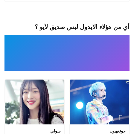
أي من هؤلاء الايدول ليس صديق لآيو ؟
جونغهيون
سولي