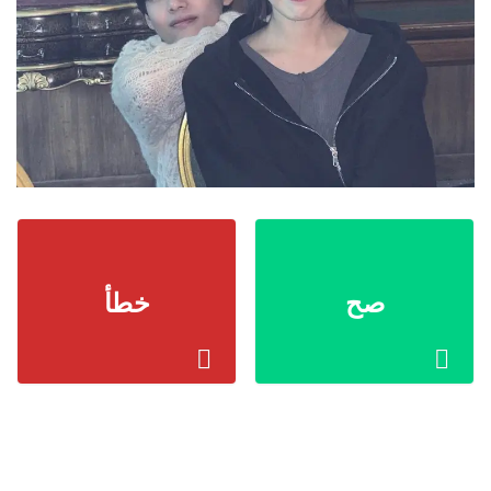
صح
خطأ