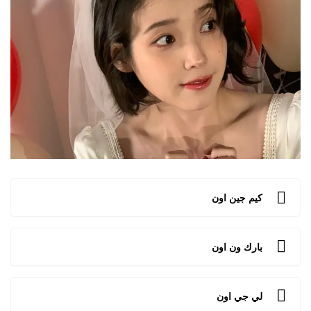
كيم جين اون
بارك ون اون
لي جي اون