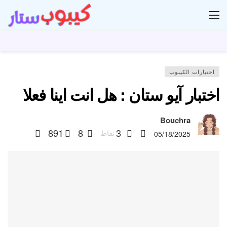
ار
اختبارات الكيبوب
اختبار آيو ستان : هل انت اينا فعلا
Bouchra
891
8
3
نقاط
05/18/2025