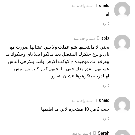
shelo
سنة واحدة منذ
اه
رد
sola
سنة واحدة منذ
يختي لا مابتحبيها شو عملت ولا بس عشانها صورت مع
تاي و نوع جنكوك المفضل يعم مالكو اصلا تاي وجنكوك ما
بيعرفو انك موجودة ع كوكب الارض وانت بتكرهي الناس
عشانهم اتفق معك حتى انا بحبهم كثير كثير بس مش
لهالدرجة بتكرهوها عشان بتغارو
رد
shelo
سنة واحدة منذ
جبت 2 من 10 مفتخرة لاني ما اطيقها
رد
Sarah
4 سنوات منذ