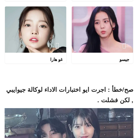
جيسو
غو هارا
صح/خطأ : اجرت ايو اختبارات الاداء لوكالة جيوايبي
, لكن فشلت .