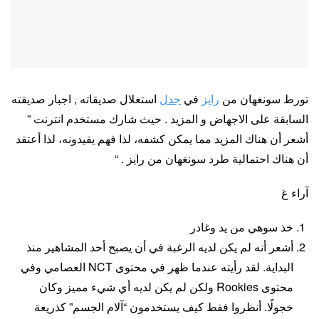
تورط سونغهان من
رايز
في
جدل
استغلال صديقاته , اجبار صديقته
السابقة على الاجهاض و المزيد . حيث شارك مستخدم انترنت ”
أشعر أن هناك المزيد مما يمكن كشفه، لذا فهم يقيدونه، لذا أعتقد
أن هناك احتمالية طرد سونغهان من رايز . “
آراء غ
خذ سوهي من يد وغادر
أشعر أنه لم يكن لديه الرغبة في أن يصبح أحد المشاهير منذ
البداية. لقد رأيته عندما ظهر في محتوى NCT العصامي وفي
محتوى Rookies ولكن لم يكن لديه أي شيء مميز وكان
خجولًا. أنظروا فقط كيف يستخدمون “آلام الجسم” كذريعة