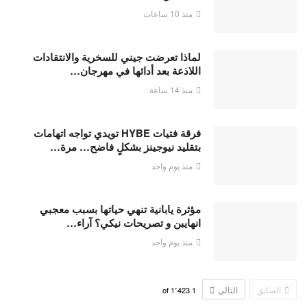
منذ 10 ساعات
لماذا تعرضت جيني للسخرية والانتقادات
اللاذعة بعد أدائها في مهرجان…
منذ 14 ساعة
فرقة فتيات HYBE تويدي تواجه اتهامات
بتقليد نيوجينز بشكلٍ فاضح… مرة…
منذ يوم واحد
مؤثرة يابانية تنهي حياتها بسبب معجبي
انهايبن و تصريحات نيكي؟ آراء…
منذ يوم واحد
السابق
التالي
1٬423
of
1