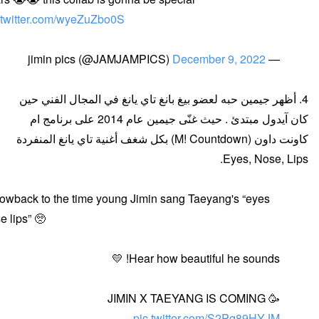
.twitter.com/wyeZuZbo0S
December 9, 2022
— jimin pics (@JAMJAMPICS)
4. أظهر جيمين حبه لعضو بيغ بانغ تاي يانغ في المجال الفني حين
كان آيدول مبتدئ . حيث غنّى جيمين عام 2014 على برنامج ام
كاونت داون (M! Countdown) بكل شغف أغنية تاي يانغ المنفردة
Eyes, Nose, Lips.
owback to the time young Jimin sang Taeyang's “eyes
e lips” 🥺
Hear how beautiful he sounds! 💛
JIMIN X TAEYANG IS COMING 🥳
pic.twitter.com/S2Pq89HYJM