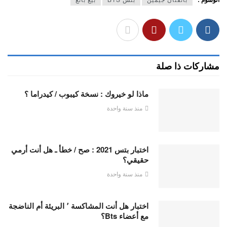
مشاركات ذا صلة
ماذا لو خيروك : نسخة كيبوب / كيدراما ؟
منذ سنة واحدة
اختبار بتس 2021 : صح / خطأ ـ هل أنت أرمي
حقيقي؟
منذ سنة واحدة
اختبار هل أنت المشاكسة ٬ البريئة أم الناضجة
مع أعضاء Bts؟