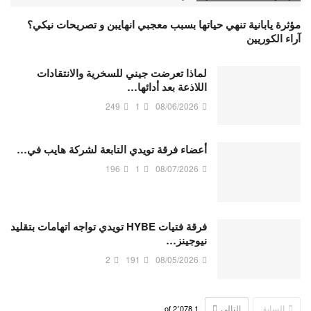
مؤثرة يابانية تنهي حياتها بسبب معجبي انهايبن و تصريحات نيكي؟
آراء الكوريين
لماذا تعرضت جيني للسخرية والانتقادات
اللاذعة بعد أدائها…
249
1
08/06/2026
أعضاء فرقة تويدي التابعة لشركة هايب في…
196
1
08/07/2026
فرقة فتيات HYBE تويدي تواجه اتهامات بتقليد
نيوجينز…
2
191
08/05/2026
السابق
التالي
2٬078
of
1