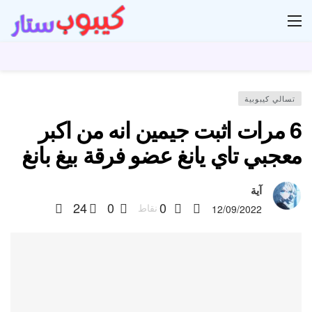
ار
تسالي كيبوبية
6 مرات اثبت جيمين انه من اكبر
معجبي تاي يانغ عضو فرقة بيغ بانغ
آية
24
0
0
نقاط
12/09/2022