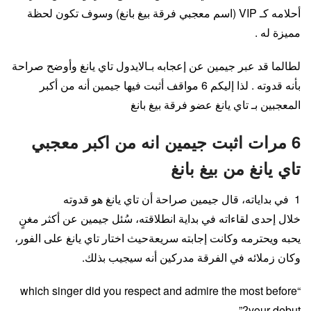
أحلامه كـ VIP (اسم معجبي فرقة بيغ بانغ) وسوف تكون لحظة
مميزة له .
لطالما قد عبر جيمين عن إعجابه بـالايدول تاي يانغ وأوضح صراحة
بأنه قدوته . لذا إليكم 6 مواقف أثبت فيها جيمين أنه من أكبر
المعجبين بـ تاي يانغ عضو فرقة بيغ بانغ
6 مرات اثبت جيمين انه من اكبر معجبي
تاي يانغ من بيغ بانغ
1 في بداياته، قال جيمين صراحة أن تاي يانغ هو قدوته
خلال إحدى لقاءاته في بداية انطلاقته، سُئل جيمين عن أكثر مغنٍ
يحبه ويحترمه وكانت إجابته سريعةحيث اختار تاي يانغ على الفور،
وكان زملائه في الفرقة مدركين أنه سيجيب بذلك.
“which singer did you respect and admire the most before
your debut?”