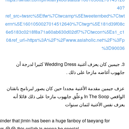
40?
ref_src=twsrc%5Etfw%7Ctwcamp%5Etweetembed%7Ctwt
erm%5E1601050027014512640%7Ctwgr%5E181d39f08c
6e5183c0218f8a71a60ab630d02df7%7Ctwcon%5Es1_c1
0&ref_url=https%3A%2F%2Fwww.asiaholic.net%2F%3Fp
%3D90036
3. جيمين كان يعزف أغنية Wedding Dress كثيرا لدرجة أن
جايهوب أغاضه مازحا على ذلك .
عزف جيمين مقدمة الأغنية مجددا حين كان يصور لبرنامج بانقتان
الواقعي In The Soop وعلّق جايهوب مازحا على ذلك قائلا أنه
يعزف نفس الأغنية لثمان سنوات
inder that jimin has been a huge fanboy of taeyang for
rs 😭😭 this collab is gonna be special