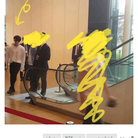
الوسوم :
بانقتان جيمين
بتس BTS
بيغ بانغ