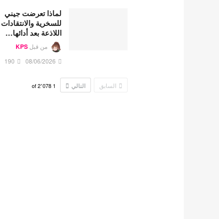
لماذا تعرضت جيني
للسخرية والانتقادات
اللاذعة بعد أدائها…
من قبل
KPS
190
08/06/2026
السابق
التالي
2٬078
of
1