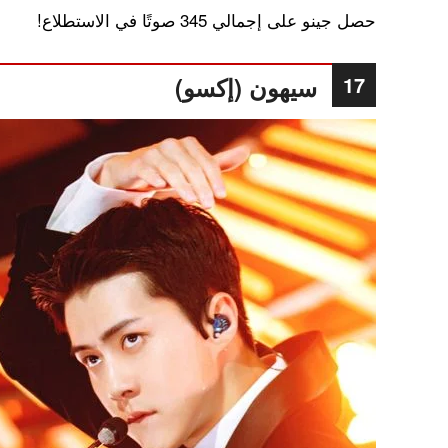
حصل جينو على إجمالي 345 صوتًا في الاستطلاع!
17
سيهون (إكسو)