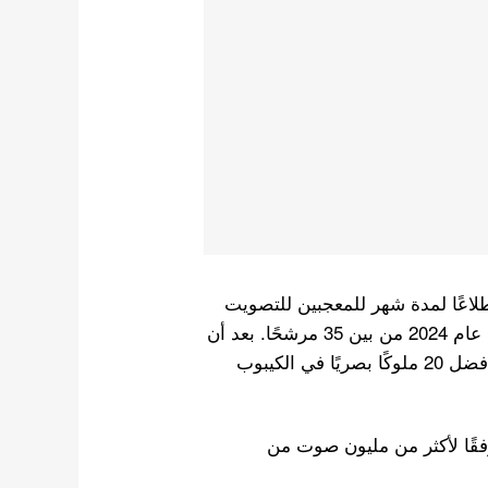
لشهير KingChoice مؤخرًا استطلاعًا لمدة شهر للمعجبين للتصويت
لمن يعتقدون أنهم أفضل الملوك المرئيين لـ K-Pop في عام 2024 من بين 35 مرشحًا. بعد أن
تم فرز أكثر من مليون صوت، ظهرت النتائج. فيما يلي أفضل 20 ملوكًا بصريًا في الكيبوب
فضل 20 ملوكًا مرئيين في الكيبوب لعام 2024، وفقًا لأكثر من مليون صوت من