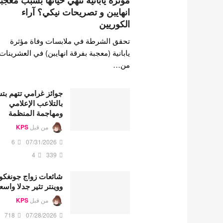
مؤثرة يابانية تنهي حياتها بسبب معجب
انهايبن و تصريحات نيكي؟ آراء
الكوريين
تحقق الشرطة في ملابسات وفاة مؤثرة
يابانية (معجبة بفرقة انهايبن) في العشرينات
من…
جوائز غرامي تتهم ب
بالتلاعب الإعلامي
ومهاجمة المنظمة
من قبل
KPS
6
07/31/2026
4
339
شائعات زواج جونغكو
ووينتر تثير جدلا واسع
من قبل
KPS
718
07/28/2026