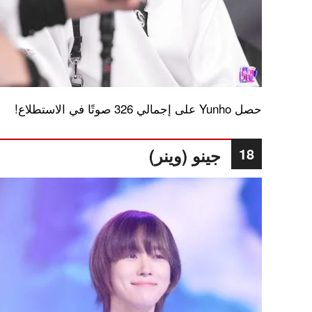
حصل Yunho على إجمالي 326 صوتًا في الاستطلاع!
18
جينو (وينر)