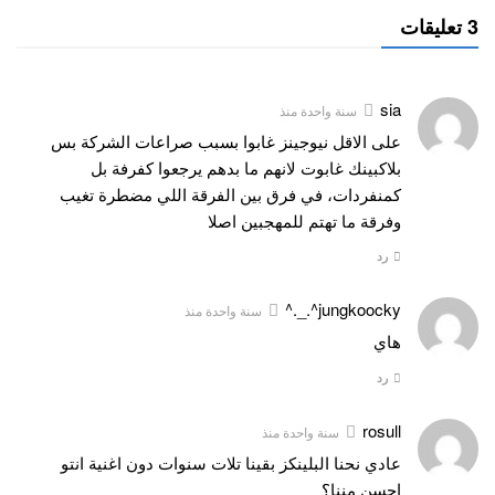
3 تعليقات
sia
سنة واحدة منذ
على الاقل نيوجينز غابوا بسبب صراعات الشركة بس
بلاكبينك غابوت لانهم ما بدهم يرجعوا كفرفة بل
كمنفردات، في فرق بين الفرقة اللي مضطرة تغيب
وفرقة ما تهتم للمهجبين اصلا
رد
jungkoocky^._.^
سنة واحدة منذ
هاي
رد
rosull
سنة واحدة منذ
عادي نحنا البلينكز بقينا تلات سنوات دون اغنية انتو
احسن مننا؟