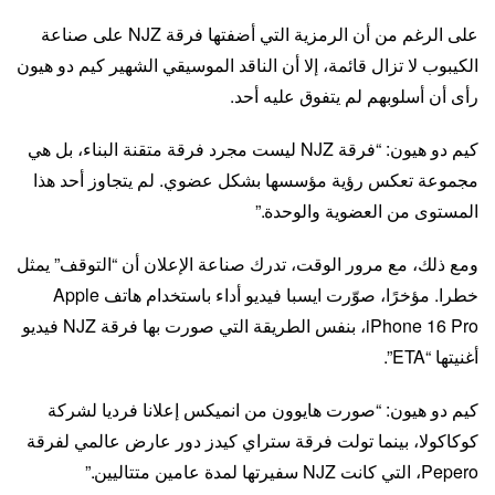
على الرغم من أن الرمزية التي أضفتها فرقة NJZ على صناعة
الكيبوب لا تزال قائمة، إلا أن الناقد الموسيقي الشهير كيم دو هيون
رأى أن أسلوبهم لم يتفوق عليه أحد.
كيم دو هيون: “فرقة NJZ ليست مجرد فرقة متقنة البناء، بل هي
مجموعة تعكس رؤية مؤسسها بشكل عضوي. لم يتجاوز أحد هذا
المستوى من العضوية والوحدة.”
ومع ذلك، مع مرور الوقت، تدرك صناعة الإعلان أن “التوقف” يمثل
خطرا. مؤخرًا، صوّرت ايسبا فيديو أداء باستخدام هاتف Apple
iPhone 16 Pro، بنفس الطريقة التي صورت بها فرقة NJZ فيديو
أغنيتها “ETA”.
كيم دو هيون: “صورت هايوون من انميكس إعلانا فرديا لشركة
كوكاكولا، بينما تولت فرقة ستراي كيدز دور عارض عالمي لفرقة
Pepero، التي كانت NJZ سفيرتها لمدة عامين متتاليين.”