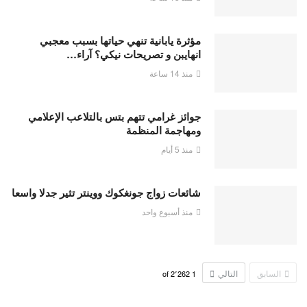
مؤثرة يابانية تنهي حياتها بسبب معجبي
انهايبن و تصريحات نيكي؟ آراء…
منذ 14 ساعة
جوائز غرامي تتهم بتس بالتلاعب الإعلامي
ومهاجمة المنظمة
منذ 5 أيام
شائعات زواج جونغكوك ووينتر تثير جدلا واسعا
منذ أسبوع واحد
السابق
التالي
2٬262
of
1