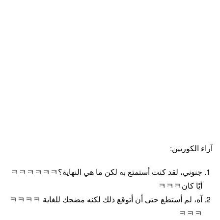
آراء الكوريين:
جنوني، لقد كنت أستمتع به لكن ما هي النهاية؟ㅋㅋㅋㅋㅋㅋ
أيًا كانㅋㅋㅋ
آه، لم أستطع حتى أن أتوقع ذلك لكنه مضحك للغاية ㅋㅋㅋㅋ
ㅋㅋㅋ