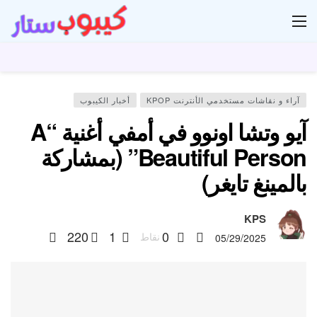
ار
آراء و نقاشات مستخدمي الأنترنت KPOP
أخبار الكيبوب
آيو وتشا اونوو في أمفي أغنية “A
Beautiful Person” (بمشاركة
بالمينغ تايغر)
KPS
220
1
0
نقاط
05/29/2025