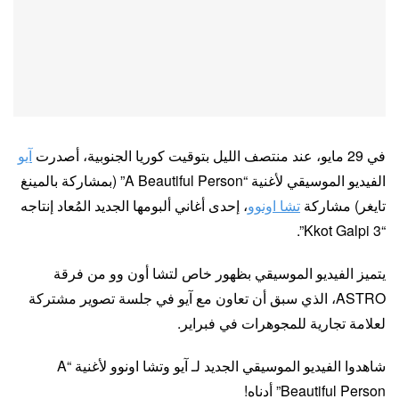
في 29 مايو، عند منتصف الليل بتوقيت كوريا الجنوبية، أصدرت
آيو
الفيديو الموسيقي لأغنية “A Beautiful Person” (بمشاركة بالمينغ
تايغر) مشاركة
تشا اونوو
، إحدى أغاني ألبومها الجديد المُعاد إنتاجه
“Kkot Galpi 3”.
يتميز الفيديو الموسيقي بظهور خاص لتشا أون وو من فرقة
ASTRO، الذي سبق أن تعاون مع آيو في جلسة تصوير مشتركة
لعلامة تجارية للمجوهرات في فبراير.
شاهدوا الفيديو الموسيقي الجديد لـ آيو وتشا اونوو لأغنية “A
Beautiful Person” أدناه!