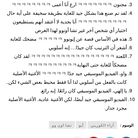
مجنون ㅋㅋㅋㅋㅋㅋㅋ ارغ أنا أعمى ㅋㅋㅋㅋㅋㅋㅋㅋ
لقد تم صنع هذا بشكل جيد للغاية بطريقة سخيفة على أية حال
ㅋㅋㅋㅋㅋㅋㅋㅋㅋㅋ أنا بجدية لا أعتقد أنهم يستطيعون
اختيار أي شخص آخر غير تشا أونوو لهذا الغرض
هذه في الأساس قصة عن إيونوو ㅋㅋㅋㅋㅋ مضحك للغاية
أشعر أن الترتيب كان جيدًا… إنه أسلوبي
اللعنة ㅋㅋㅋㅋㅋㅋㅋㅋㅋㅋㅋㅋㅋㅋㅋㅋㅋ لقد كان
مضحكاً للغاية حتى النهايةㅋㅋㅋㅋㅋㅋㅋㅋㅋㅋ
واو، الفيديو الموسيقي جيد جدًا ㅋㅋㅋㅋㅋ الأغنية الأصلية
كانت بالفعل من أسلوبي لذا أنا فقط محبط بعض الشيء لكن..
يا إلهي، الفيديو الموسيقي كان رائعًا. إنه رائع.
الفيديو الموسيقي جيد أيضًا، لكن الأغنية عادية. الأغنية الأصلية
مجرد جدار.
الوسوم :
آراء الكوريين
آيو
تشا اون وو