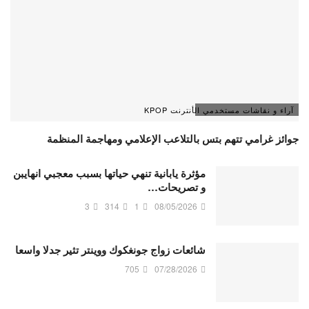
آراء و نقاشات مستخدمي الأنترنت KPOP
جوائز غرامي تتهم بتس بالتلاعب الإعلامي ومهاجمة المنظمة
مؤثرة يابانية تنهي حياتها بسبب معجبي انهايبن
و تصريحات…
3
314
1
08/05/2026
شائعات زواج جونغكوك ووينتر تثير جدلا واسعا
705
07/28/2026