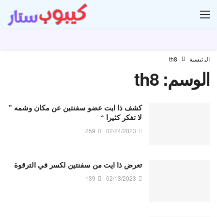
ار
الرئيسية
th8
الوسم:
th8
كشف ذا ايت عضو سفنتين عن مكان وشمه ”
لا تفكر كثيرا “
259
02/24/2023
تعرض ذا ايت من سفنتين لكسر في الترقوة
139
02/13/2023