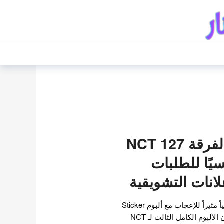
ألبوم Sticker لفرقة NCT 127
سيًا للطلبات
لانات التشويقية
حققت NCT 127 رقماً قياسياً مثيراً للإعجاب مع ألبوم Sticker
! . في 24 أغسطس ، أُعلن أن الألبوم الكامل الثالث لـ NCT