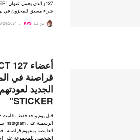
شراء مسبق للمخزون في يوم
من قبل
KPS
8/24/2021
قراصنة في الم
STICKER”
الرسم
الغامضة بمفهوم قراصنة . في 