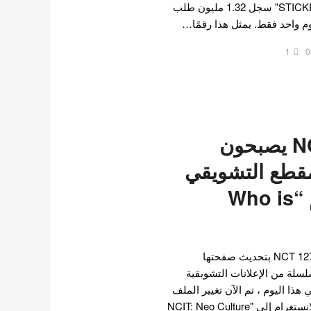
127و الذي يحمل عنوان "STICKER" سجل 1.32 مليون طلب
 واحد فقط. يمثل هذا رقمًا…
1
0
أعضاء NCT 127 يصبحون
قطع التشويقي
الجديد لعودتهم “Who is
قبل يوم واحد فقط ، قامت NCT 127 بتحديث صفحتها
ية على Instagram بسلسلة من الإعلانات التشويقية
هذا اليوم ، تم الآن تغيير الملف
الشخصي للمجموعة على الانستغرام إلى "NCIT: Neo Culture