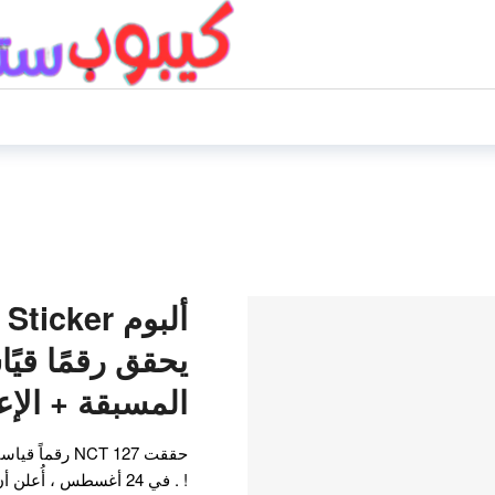
يحقق رقمًا قيًا
المسبقة + الإع