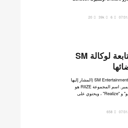
20
39k
6
07/31
فرقة RIIZE التابعة لوكالة SM
ئها
ستبدأ فرقة RIIZE التابعة لـ SM Entertainment (المشار إليها
فيما يلي باسم SM) في سبتمبر. اسم المجموعة RIIZE هو
مزيج من "Rise" بمعنى "النمو" و "Realize" ، ويحتوي على
658
07/31