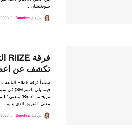
سونغتشان…
من قبل
Bouchra
/2023
تكشف عن اعضا
معنى "الفريق الذي ينمو…
من قبل
Bouchra
/2023