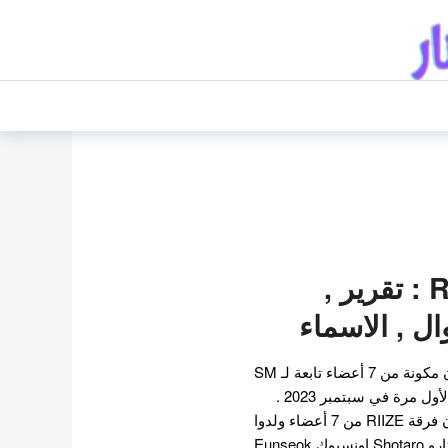
فرقة رايز Riize : تقرير ,
ال , الاسماء
فرقة رايز هي مجموعة فتيان مكونة من 7 أعضاء تابعة لـ SM
Entertainment . سيظهرون لأول مرة في سبتمبر 2023 .
اعضاء فرقة فتيان SM تتكون فرقة RIIZE من 7 أعضاء ولدوا
بين عامي 2000 و2004. شوتارو Shotaro اونسيوك Eunseok