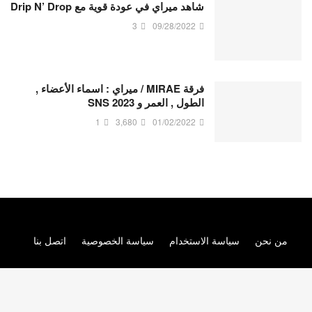
شاهد ميراي في عودة قوية مع Drip N’ Drop
3
09/28/2022
فرقة MIRAE / ميراي : اسماء الأعضاء ,
الطول , العمر و SNS 2023
1
3,680
01/02/2022
من نحن
سياسة الاستخدام
سياسة الخصوصية
اتصل بنا