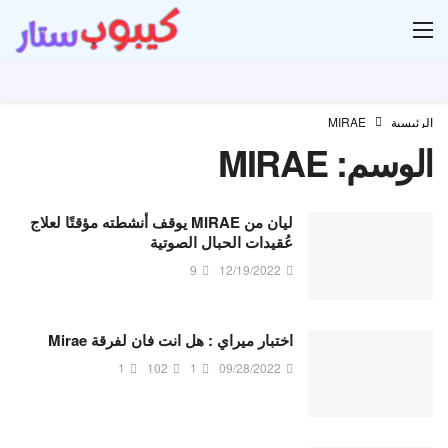
ار
الرئيسية
MIRAE
الوسم:
MIRAE
ليان من MIRAE يوقف أنشطته مؤقتًا لعلاج
عُقيدات الحبال الصوتية
9
12/19/2022
اختبار ميراي : هل انت فان لفرقة Mirae
1
102
1
09/28/2022