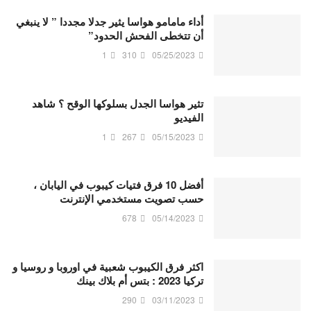
أداء مامامو هواسا يثير جدلا مجددا ” لا ينبغي
أن تتخطى الفحش الحدود”
1
310
05/25/2023
تثير هواسا الجدل بسلوكها الوقح ؟ شاهد
الفيديو
1
267
05/15/2023
أفضل 10 فرق فتيات كيبوب في اليابان ،
حسب تصويت مستخدمي الإنترنت
678
05/14/2023
اكثر فرق الكيبوب شعبية في اوروبا و روسيا و
تركيا 2023 : بتس أم بلاك بينك
290
03/11/2023