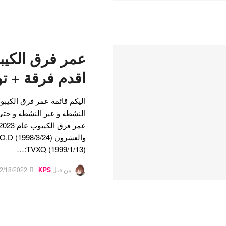
اقدم فرقة + تو
النشطة و غير النشطة و حتى 
(1999/1/13) TVXQ:…
من قبل
KPS
2/18/2022