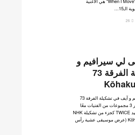
لعودة فرقة كارا المنتظرة . "When I Move" هي الأغنية
الـ15…
26
ى لي سيرافيم و
آيف في تشكيلة الفرقة 73
Kōhaku
تنضم توايس الى لي سيرافيم و آيف في تشكيلة الفرقة 73
Kōhaku Uta Gassen : تظهر 3 مجموعات من الفتيات معًا
لأول مرة منذ 11 عامًا تم تأكيد TWICE كجزء من تشكيلة NHK
Kōhaku Uta Gassen Show 73 (عرض موسيقى عشية رأس