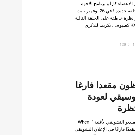
 اعلانا مثيرا لاعضاء كارا و برنامج الاخوة
المدركون استعدادا لاصدار حلقة جديدة ! في 26 نوفمبر ، بث
ع الشهير نظرة خاطفة على الحلقة التالية
، والتي ستعرض أعضاء KARA كضيوف . تكريما للذكرى
126
1
ظون مقعدا فارغا
موسيقي لعودة
تظرة
أصدرت فرقة كارا تشويقة الفيديو التشويقي لأغنية "When I
 مقعدًا فارغًا في الإعلان التشويقي