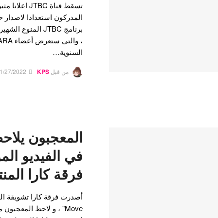
تسقط قناة JTBC
برنامج JTBC المنو
السنوية…
من قبل
KPS
1/27/2022
المعجبون يلاح
في الفيديو ال
فرقة كارا المن
Move" ، و لاحظ المعجبون