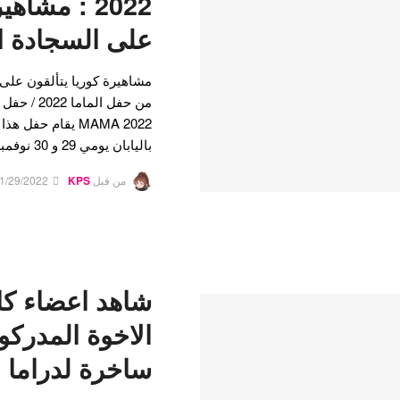
2022 : مشاه
على السجادة ا
مشاهيرة كوريا يتألقون على 
من حفل الم
MAMA 2022 يقام ح
باليابان يومي 29 و 30 نوفمبر. وقبل الحفل في اليوم الأول ،…
من قبل
KPS
1/29/2022
شاهد اعضاء كار
الاخوة المدرك
ساخرة لدراما Reborn Rich