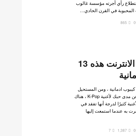
استطلاع رأي أجرته مؤسسة غالوب
ت المحبوبة في القرن الحادي…
865
0
يجد مستخدمو الانترنت هذه 13
انية
يبوب ادمانية ، ومن المستحيل
أن تتعبوا منها ! بغض النظر عن مدى حبك لأغنية K-Pop ، هناك
نية كثيرًا لدرجة أنها تفقد في
رت به عندما استمعت إليها
7
1,387
0