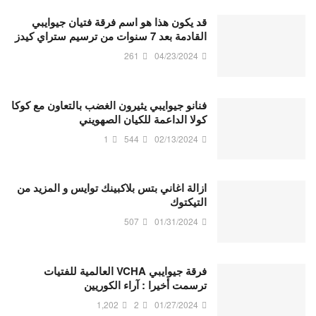
قد يكون هذا هو اسم فرقة فتيان جيوايبي
القادمة بعد 7 سنوات من ترسيم ستراي كيدز
261
04/23/2024
فنانو جيوايبي يثيرون الغضب بالتعاون مع كوكا
كولا الداعمة للكيان الصهويني
1
544
02/13/2024
ازالة اغاني بتس بلاكبينك توايس و المزيد من
التيكتوك
507
01/31/2024
فرقة جيوايبي VCHA العالمية للفتيات
ترسمت أخيرا : آراء الكوريين
1,202
2
01/27/2024