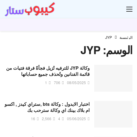
ار
الرئيسية
JYP
الوسم:
JYP
وكالة JYP للترفيه تُزيل فجأةً فرقة فتيات من
قائمة الفنانين وتُحذف جميع حساباتها
1
706
08/05/2025
اختبار الايدول : وكالة bts ,ستراي كيدز , اكسو
ام بلاك بينك اي وكالة سترحب بك
16
2,566
4
05/06/2025