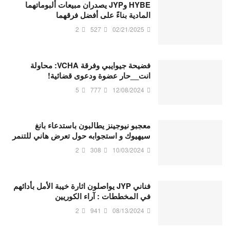
HYBE وJYP يصدران مبيعات ألبوماتهما
المادية بناءً على أفضل فرقهما
2
527
02/21/2025
فضيحة جيوايبي وفرقة VCHA: محاولة
انت__حار عضوة ودعوى قضائية!
5
777
12/08/2024
معجبو نيوجينز يطالبون باستدعاء بانغ
سيهيوك و استجوابه حول تعرض هاني للتنمر
2
308
10/03/2024
فناني JYP يواصلون اثارة خيبة الأمل بأدائهم
في المخططات : آراء الكوريين
2
941
08/13/2024