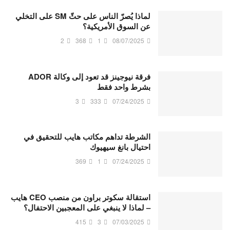
لماذا يُصرّ الناس على حثّ SM على التخلي
عن السوق الأمريكية؟
2
368
1
08/07/2025
فرقة نيوجينز قد تعود إلى وكالة ADOR
بشرط واحد فقط
3
333
07/24/2025
الشرطة تداهم مكاتب هايب للتحقيق في
احتيال بانغ سيهيوك
369
1
07/24/2025
استقالة سكوتر براون من منصب CEO هايب
– لماذا لا ينبغي على المعجبين الاحتفال؟
415
3
07/03/2025