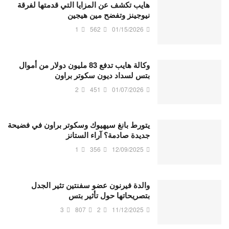
هايب تكشف عن المزايا التي قدمتها لفرقة
نيوجينز وتفضح مين هيجين
1
562
01/15/2026
وكالة هايب تدفع 83 مليون دولار من أموال
بتس لسداد ديون سكوتر براون
2
451
01/07/2026
يتورط بانغ سيهيوك وسكوتر براون في فضيحة
جديدة صادمة؟ آراء الستانز
1
356
12/09/2025
والدة فيرنون عضو سفنتين تثير الجدل
بتصريحاتها حول تأثير بتس
3
807
2
11/12/2025