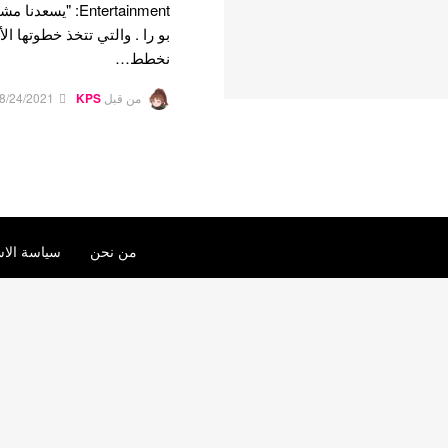
Entertainment: "
بو را . والتي تتخذ خطوتها ا
نخطط…
من قبل
KPS
8/24/2021
من نحن
سياسة الاس