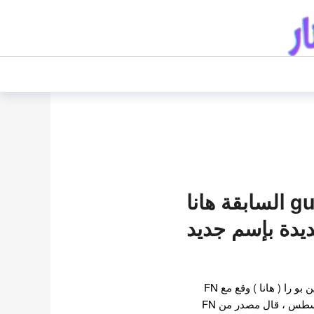
عضوة gugudan السابقة هانا
يدة بإسم جديد
عضوة gugudan السابقة شين بو را ( هانا ) وقع مع FN
Entertainment! . في 24 أغسطس ، قال مصدر من FN