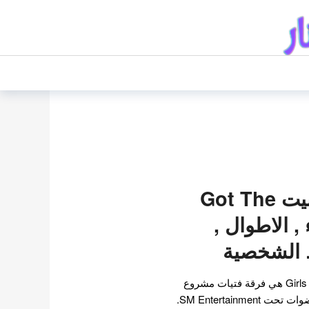
فرقة جوت ذا بيت Got The
اء , الاطوال ,
ط الشخصية
فرقة Girls On Top Girls On Top هي فرقة فتيات مشروع
كورية جنوبية قادمة من 7 عضوات تحت SM Entertainment.