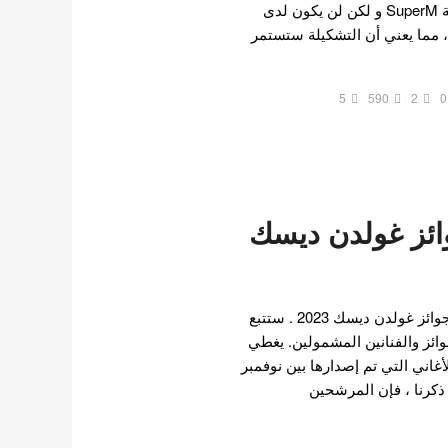
تشبه مشروع الوكالة السابقة SuperM و لكن لن يكون لدى
ء ثابتون ، مما يعني أن التشكيلة ستستمر
5
590
2
0
ائز غولدن ديسك
تم الكشف عن المرشحين لجوائز غولدن ديسك 2023 . ستتبع
ائز والفنانين المشمولين. يغطي
أغاني التي تم إصدارها بين نوفمبر
 نوفمبر 2022 كما ذكرنا ، فإن المرشحين