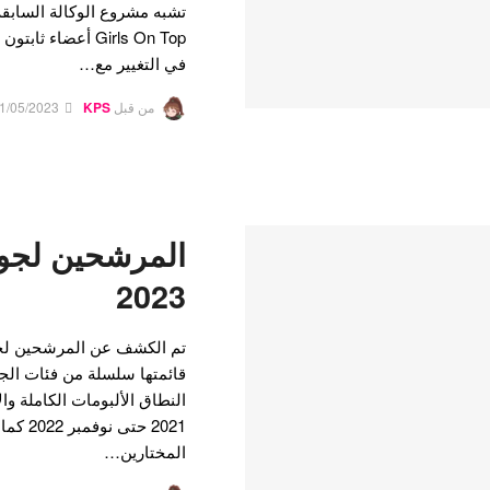
Girls On Top أعضا
في التغيير مع…
من قبل
KPS
1/05/2023
المرشحين لجو
2023
قائمتها سلسلة من فئات الجو
النطاق الألبومات الكاملة وال
2021 حتى
المختارين…